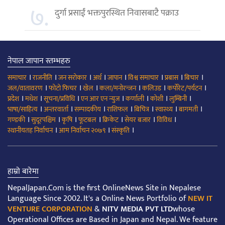
७.
दुर्गा प्रसाईं भक्तपुरस्थित निवासबाटै पक्राउ
नेपाल जापान स्तम्भहरु
।
।
।
।
।
।
।
।
समाचार
राजनीति
जन सरोकार
अर्थ
जापान
विश्व समाचार
प्रबास
बिचार
।
।
।
।
।
।
जल/वातावरण
फोटो फिचर
खेल
कला/मनोरन्जन
कलिउड
कर्पोरेट/पर्यटन
।
।
।
।
।
।
।
प्रदेश
मधेश
सूचना/प्रविधि
एन आर एन न्युज
कर्णाली
कोशी
लुम्बिनी
।
।
।
।
।
।
।
भाषा/साहित्य
अन्तरवार्ता
सम्पादकीय
राशिफल
बिचित्र
स्वास्थ्य
बागमती
।
।
।
।
।
।
।
गण्डकी
सुदूरपश्चिम
कृषि
फूटबल
क्रिकेट
सेयर बजार
विविध
।
।
।
स्थानीयतह निर्वाचन
आम निर्वाचन २०७९
संस्कृति
हाम्रो बारेमा
NepalJapan.Com is the first OnlineNews Site in Nepalese
Language Since 2002. It's a Online News Portfolio of
NEW IT
VENTURE CORPORATION
&
NITV MEDIA PVT LTD
whose
Operational Offices are Based in Japan and Nepal. We feature