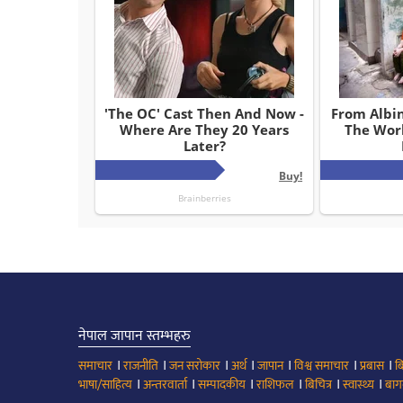
नेपाल जापान स्तम्भहरु
।
।
।
।
।
।
।
समाचार
राजनीति
जन सरोकार
अर्थ
जापान
विश्व समाचार
प्रबास
ब
।
।
।
।
।
।
भाषा/साहित्य
अन्तरवार्ता
सम्पादकीय
राशिफल
बिचित्र
स्वास्थ्य
बाग