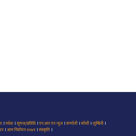
।
।
।
।
।
।
।
ेश
मधेश
सूचना/प्रविधि
एन आर एन न्युज
कर्णाली
कोशी
लुम्बिनी
।
।
।
ाचन
आम निर्वाचन २०७९
संस्कृति