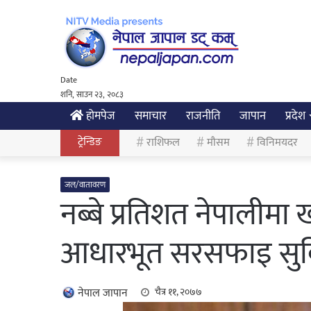
Date
शनि, साउन २३, २०८३
होमपेज
समाचार
राजनीति
जापान
प्रदेश
ट्रेन्डिङ
राशिफल
मौसम
विनिमयदर
जल/वातावरण
नब्बे प्रतिशत नेपालीमा 
आधारभूत सरसफाइ सुव
नेपाल जापान
चैत्र ११, २०७७