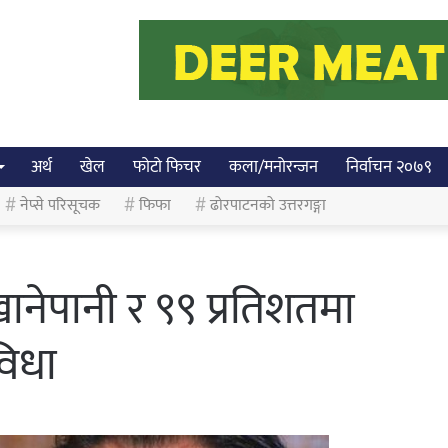
अर्थ
खेल
फोटो फिचर
कला/मनोरन्जन
निर्वाचन २०७९
नेप्से परिसूचक
फिफा
ढोरपाटनको उत्तरगङ्गा
खानेपानी र ९९ प्रतिशतमा
िधा