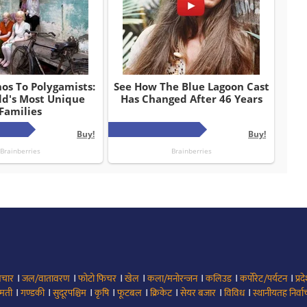
।
।
।
।
।
।
।
िचार
जल/वातावरण
फोटो फिचर
खेल
कला/मनोरन्जन
कलिउड
कर्पोरेट/पर्यटन
प्रद
।
।
।
।
।
।
।
।
मती
गण्डकी
सुदूरपश्चिम
कृषि
फूटबल
क्रिकेट
सेयर बजार
विविध
स्थानीयतह निर्व