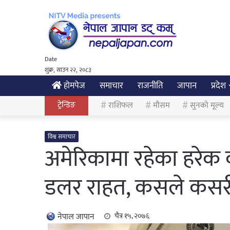
Date
शुक्र, साउन २२, २०८३
होमपेज
समाचार
राजनीति
जापान
प्रदेश
ट्रेन्डिङ
राशिफल
मौसम
सुनको मूल्य
विश्व समाचार
अमेरिकामा रहेका हरेक
डलर राहत, कसले कसरी
नेपाल जापान
चैत्र १५, २०७६