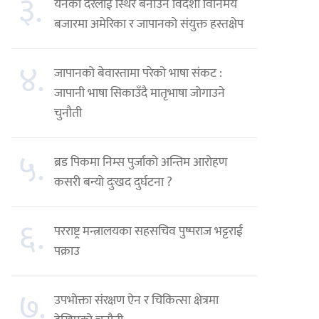
३.
येनको दरलाई स्थिर बनाउन विदेशी विनिमय
बजारमा अमेरिका र जापानको संयुक्त हस्तक्षेप
४.
जापानको बेवास्तामा परेको भाषा संकट :
जापानी भाषा सिकाउँदै मातृभाषा जोगाउने
चुनौती
५.
ब्रड पिकमा निम्स पुर्जाको अन्तिम आरोहण
कसरी बन्यो दुःखद दुर्घटना ?
६.
परराष्ट्र मन्त्रालयका सहसचिव पुष्पराज भट्टराई
पक्राउ
७.
उपभोक्ता संरक्षण ऐन र चिकित्सा क्षेत्रमा