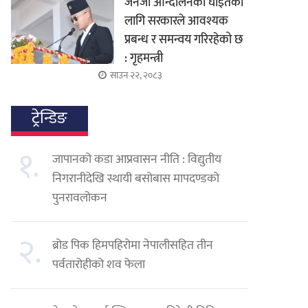
जेनजी आन्दोलनका घाइतेको
लागि सरकारले आवश्यक
प्रबन्ध र समन्वय गरिरहेको छ
: गृहमन्त्री
साउन २२, २०८३
ट्रेन्डिङ
१.
जापानको कडा आप्रवासन नीति : विद्युतीय
निगरानीदेखि स्थायी बसोबास मापदण्डको
पुनरावलोकन
२.
ब्रोड पिक हिमपहिरोमा नेपालीसहित तीन
पर्वतारोहीको शव फेला