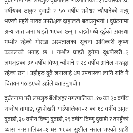
दुर्घटनामा परी लमजुङ दूधपोखरी गाउँपालिका–२ बिचौरका ४८
वर्षीयका ठाकुर दुवाडी र ५० वर्षीय रामेश्वर न्यौपानेको मृत्यु
भएको प्रहरी नायब उपरीक्षक दाहालले बताउनुभयो । दुर्घटनामा
अन्य सात जना घाइते भएका छन् । घाइतेमध्ये दुईको अवस्था
गम्भीर रहेको गोरखा अस्पतालका सूचना अधिकारी कृष्ण
ढकालको भनाइ छ । गम्भीर घाइते हुनेमा दूधपोखरी–२
लमजुङका ३१ वर्षीय विष्णु न्यौपाने र २८ वर्षीय अनिल मरहठ्ठा
रहेका छन् । उहाँहरु दुवै जनालाई थप उपचारका लागि राति नै
चितवन पठाइएको उहाँले बताउनुभयो ।
दुर्घटनामा परी लमजुङ बेँशीशहर नगरपालिका–१० का २० वर्षीय
सन्तोष तामाङ, दूधपोखरी गाउँपालिका–२ का १८ वर्षीय अमृत
दुवाडी, ३० वर्षीय विष्णु दुवाडी, २९ वर्षीय विष्णु दुवाडी र तनहुँको
व्यास नगरपालिका–१ घर भएका सुशील नराल भएको प्रहरी