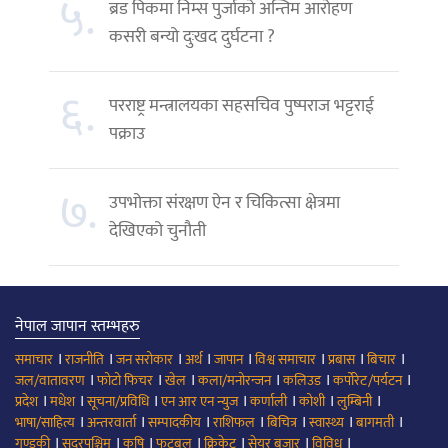
५.
ब्रड पिकमा निम्स पुर्जाको अन्तिम आरोहण
कसरी बन्यो दुःखद दुर्घटना ?
६.
परराष्ट्र मन्त्रालयका सहसचिव पुष्पराज भट्टराई
पक्राउ
७.
उपभोक्ता संरक्षण ऐन र चिकित्सा क्षेत्रमा
देखिएको चुनौती
नेपाल जापान स्तम्भहरु
।
।
।
।
।
।
।
।
समाचार
राजनीति
जन सरोकार
अर्थ
जापान
विश्व समाचार
प्रबास
बिचार
।
।
।
।
।
।
जल/वातावरण
फोटो फिचर
खेल
कला/मनोरन्जन
कलिउड
कर्पोरेट/पर्यटन
।
।
।
।
।
।
।
प्रदेश
मधेश
सूचना/प्रविधि
एन आर एन न्युज
कर्णाली
कोशी
लुम्बिनी
।
।
।
।
।
।
।
भाषा/साहित्य
अन्तरवार्ता
सम्पादकीय
राशिफल
बिचित्र
स्वास्थ्य
बागमती
।
।
।
।
।
।
।
गण्डकी
सुदूरपश्चिम
कृषि
फूटबल
क्रिकेट
सेयर बजार
विविध