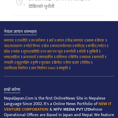
७.
देखिएको चुनौती
नेपाल जापान स्तम्भहरु
।
।
।
।
।
।
।
।
समाचार
राजनीति
जन सरोकार
अर्थ
जापान
विश्व समाचार
प्रबास
बिचार
।
।
।
।
।
।
जल/वातावरण
फोटो फिचर
खेल
कला/मनोरन्जन
कलिउड
कर्पोरेट/पर्यटन
।
।
।
।
।
।
।
प्रदेश
मधेश
सूचना/प्रविधि
एन आर एन न्युज
कर्णाली
कोशी
लुम्बिनी
।
।
।
।
।
।
।
भाषा/साहित्य
अन्तरवार्ता
सम्पादकीय
राशिफल
बिचित्र
स्वास्थ्य
बागमती
।
।
।
।
।
।
।
गण्डकी
सुदूरपश्चिम
कृषि
फूटबल
क्रिकेट
सेयर बजार
विविध
।
।
।
स्थानीयतह निर्वाचन
आम निर्वाचन २०७९
संस्कृति
हाम्रो बारेमा
NepalJapan.Com is the first OnlineNews Site in Nepalese
Language Since 2002. It's a Online News Portfolio of
NEW IT
VENTURE CORPORATION
&
NITV MEDIA PVT LTD
whose
Operational Offices are Based in Japan and Nepal. We feature