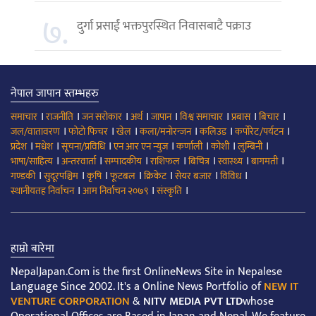
७.
दुर्गा प्रसाईं भक्तपुरस्थित निवासबाटै पक्राउ
नेपाल जापान स्तम्भहरु
।
।
।
।
।
।
।
।
समाचार
राजनीति
जन सरोकार
अर्थ
जापान
विश्व समाचार
प्रबास
बिचार
।
।
।
।
।
।
जल/वातावरण
फोटो फिचर
खेल
कला/मनोरन्जन
कलिउड
कर्पोरेट/पर्यटन
।
।
।
।
।
।
।
प्रदेश
मधेश
सूचना/प्रविधि
एन आर एन न्युज
कर्णाली
कोशी
लुम्बिनी
।
।
।
।
।
।
।
भाषा/साहित्य
अन्तरवार्ता
सम्पादकीय
राशिफल
बिचित्र
स्वास्थ्य
बागमती
।
।
।
।
।
।
।
गण्डकी
सुदूरपश्चिम
कृषि
फूटबल
क्रिकेट
सेयर बजार
विविध
।
।
।
स्थानीयतह निर्वाचन
आम निर्वाचन २०७९
संस्कृति
हाम्रो बारेमा
NepalJapan.Com is the first OnlineNews Site in Nepalese
Language Since 2002. It's a Online News Portfolio of
NEW IT
VENTURE CORPORATION
&
NITV MEDIA PVT LTD
whose