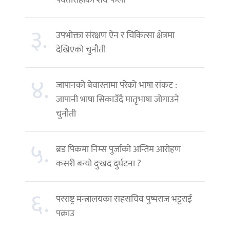
पर्वतारोहीको शव फेला
३.
उपभोक्ता संरक्षण ऐन र चिकित्सा क्षेत्रमा
देखिएको चुनौती
४.
जापानको बेवास्तामा परेको भाषा संकट :
जापानी भाषा सिकाउँदै मातृभाषा जोगाउने
चुनौती
५.
ब्रड पिकमा निम्स पुर्जाको अन्तिम आरोहण
कसरी बन्यो दुःखद दुर्घटना ?
६.
परराष्ट्र मन्त्रालयका सहसचिव पुष्पराज भट्टराई
पक्राउ