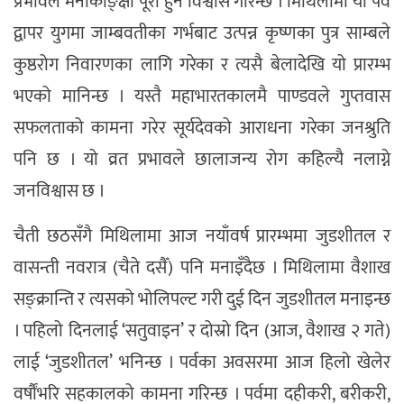
प्रभावले मनोकाङ्क्षा पूरा हुने विश्वास गरिन्छ । मिथिलामा यो पर्व
द्वापर युगमा जाम्बवतीका गर्भबाट उत्पन्न कृष्णका पुत्र साम्बले
कुष्ठरोग निवारणका लागि गरेका र त्यसै बेलादेखि यो प्रारम्भ
भएको मानिन्छ । यस्तै महाभारतकालमै पाण्डवले गुप्तवास
सफलताको कामना गरेर सूर्यदेवको आराधना गरेका जनश्रुति
पनि छ । यो व्रत प्रभावले छालाजन्य रोग कहिल्यै नलाग्ने
जनविश्वास छ ।
चैती छठसँगै मिथिलामा आज नयाँवर्ष प्रारम्भमा जुडशीतल र
वासन्ती नवरात्र (चैते दसैँ) पनि मनाइँदैछ । मिथिलामा वैशाख
सङ्क्रान्ति र त्यसको भोलिपल्ट गरी दुई दिन जुडशीतल मनाइन्छ
। पहिलो दिनलाई ‘सतुवाइन’ र दोस्रो दिन (आज, वैशाख २ गते)
लाई ‘जुडशीतल’ भनिन्छ । पर्वका अवसरमा आज हिलो खेलेर
वर्षौंभरि सहकालको कामना गरिन्छ । पर्वमा दहीकरी, बरीकरी,