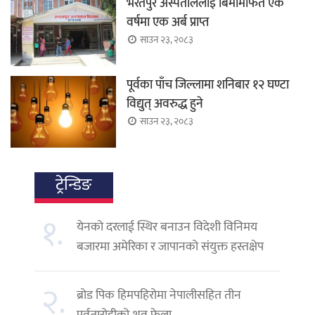
भरतपुर अस्पताललाई बिमामार्फत एक
वर्षमा एक अर्ब प्राप्त
साउन २३, २०८३
पूर्वका पाँच जिल्लामा शनिबार १२ घण्टा
विद्युत् अवरुद्ध हुने
साउन २३, २०८३
ट्रेन्डिङ
१.
येनको दरलाई स्थिर बनाउन विदेशी विनिमय
बजारमा अमेरिका र जापानको संयुक्त हस्तक्षेप
२.
ब्रोड पिक हिमपहिरोमा नेपालीसहित तीन