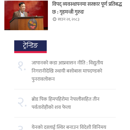
विपद् व्यवस्थापनमा सरकार पूर्ण प्रतिबद्ध
छ : गृहमन्त्री गुरुङ
साउन २१, २०८३
ट्रेन्डिङ
१.
जापानको कडा आप्रवासन नीति : विद्युतीय
निगरानीदेखि स्थायी बसोबास मापदण्डको
पुनरावलोकन
२.
ब्रोड पिक हिमपहिरोमा नेपालीसहित तीन
पर्वतारोहीको शव फेला
येनको दरलाई स्थिर बनाउन विदेशी विनिमय