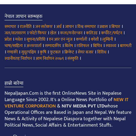
नेपाल जापान स्तम्भहरु
।
।
।
।
।
।
।
।
समाचार
राजनीति
जन सरोकार
अर्थ
जापान
विश्व समाचार
प्रबास
बिचार
।
।
।
।
।
।
जल/वातावरण
फोटो फिचर
खेल
कला/मनोरन्जन
कलिउड
कर्पोरेट/पर्यटन
।
।
।
।
।
।
।
प्रदेश
मधेश
सूचना/प्रविधि
एन आर एन न्युज
कर्णाली
कोशी
लुम्बिनी
।
।
।
।
।
।
।
भाषा/साहित्य
अन्तरवार्ता
सम्पादकीय
बिशेष
राशिफल
बिचित्र
स्वास्थ्य
बागमती
।
।
।
।
।
।
।
।
गण्डकी
सुदूरपश्चिम
कृषि
फूटबल
क्रिकेट
सेयर बजार
विविध
।
।
।
स्थानीयतह निर्वाचन
आम निर्वाचन २०७९
संस्कृति
हाम्रो बारेमा
NepalJapan.Com is the first OnlineNews Site in Nepalese
Language Since 2002. It's a Online News Portfolio of
NEW IT
VENTURE CORPORATION
&
NITV MEDIA PVT LTD
whose
Operational Offices are Based in Japan and Nepal. We feature
News & Activity of Nepalese Diaspora together with Nepal
Political News, Social Affairs & Entertainment Stuffs.