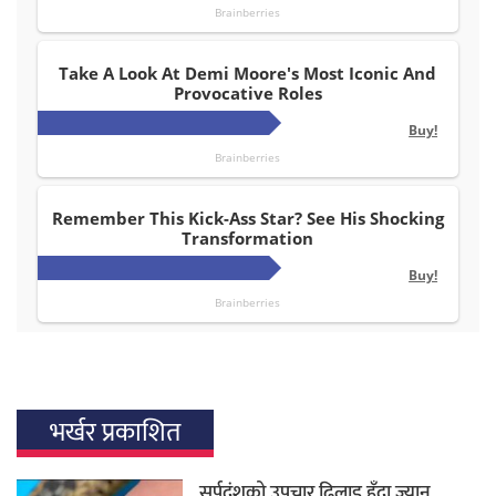
भर्खर प्रकाशित
सर्पदंशको उपचार ढिलाइ हुँदा ज्यान