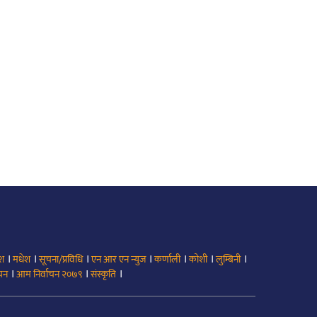
।
।
।
।
।
।
।
ेश
मधेश
सूचना/प्रविधि
एन आर एन न्युज
कर्णाली
कोशी
लुम्बिनी
।
।
।
ाचन
आम निर्वाचन २०७९
संस्कृति