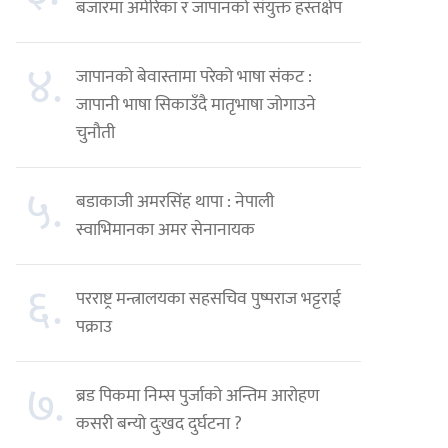
बजारमा अमेरिका र जापानको संयुक्त हस्तक्षेप
४.
जापानको बेवास्तामा परेको भाषा संकट :
जापानी भाषा सिकाउँदै मातृभाषा जोगाउने
चुनौती
५.
बडाकाजी अमरसिंह थापा : नेपाली
स्वाभिमानका अमर सेनानायक
६.
परराष्ट्र मन्त्रालयका सहसचिव पुष्पराज भट्टराई
पक्राउ
७.
ब्रड पिकमा निम्स पुर्जाको अन्तिम आरोहण
कसरी बन्यो दुःखद दुर्घटना ?