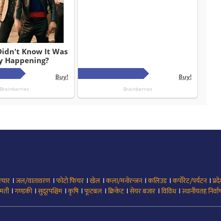
।
।
।
।
।
।
।
िचार
जल/वातावरण
फोटो फिचर
खेल
कला/मनोरन्जन
कलिउड
कर्पोरेट/पर्यटन
प्रद
।
।
।
।
।
।
।
।
मती
गण्डकी
सुदूरपश्चिम
कृषि
फूटबल
क्रिकेट
सेयर बजार
विविध
स्थानीयतह निर्व