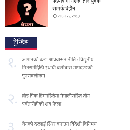
पदयात्रामा गएका तीन युवक
सम्पर्कविहीन
साउन २१, २०८३
ट्रेन्डिङ
१.
जापानको कडा आप्रवासन नीति : विद्युतीय
निगरानीदेखि स्थायी बसोबास मापदण्डको
पुनरावलोकन
२.
ब्रोड पिक हिमपहिरोमा नेपालीसहित तीन
पर्वतारोहीको शव फेला
३.
येनको दरलाई स्थिर बनाउन विदेशी विनिमय