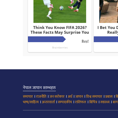
नेपाल जापान स्तम्भहरु
।
।
।
।
।
।
।
समाचार
राजनीति
जन सरोकार
अर्थ
जापान
विश्व समाचार
प्रबास
ब
।
।
।
।
।
।
भाषा/साहित्य
अन्तरवार्ता
सम्पादकीय
राशिफल
बिचित्र
स्वास्थ्य
बाग