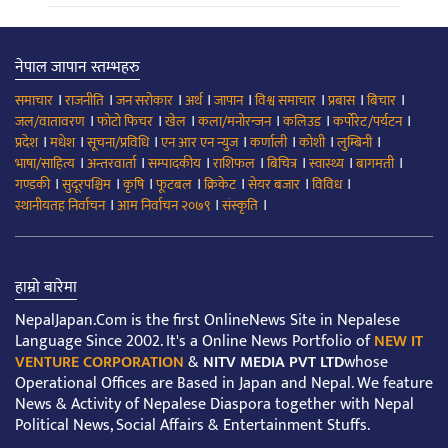
नेपाल जापान स्तम्भहरु
।
।
।
।
।
।
।
।
समाचार
राजनीति
जन सरोकार
अर्थ
जापान
विश्व समाचार
प्रबास
बिचार
।
।
।
।
।
।
जल/वातावरण
फोटो फिचर
खेल
कला/मनोरन्जन
कलिउड
कर्पोरेट/पर्यटन
।
।
।
।
।
।
।
प्रदेश
मधेश
सूचना/प्रविधि
एन आर एन न्युज
कर्णाली
कोशी
लुम्बिनी
।
।
।
।
।
।
।
भाषा/साहित्य
अन्तरवार्ता
सम्पादकीय
राशिफल
बिचित्र
स्वास्थ्य
बागमती
।
।
।
।
।
।
।
गण्डकी
सुदूरपश्चिम
कृषि
फूटबल
क्रिकेट
सेयर बजार
विविध
।
।
।
स्थानीयतह निर्वाचन
आम निर्वाचन २०७९
संस्कृति
हाम्रो बारेमा
NepalJapan.Com is the first OnlineNews Site in Nepalese
Language Since 2002. It's a Online News Portfolio of
NEW IT
VENTURE CORPORATION
&
NITV MEDIA PVT LTD
whose
Operational Offices are Based in Japan and Nepal. We feature
News & Activity of Nepalese Diaspora together with Nepal
Political News, Social Affairs & Entertainment Stuffs.