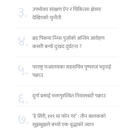
३.
उपभोक्ता संरक्षण ऐन र चिकित्सा क्षेत्रमा
देखिएको चुनौती
४.
ब्रड पिकमा निम्स पुर्जाको अन्तिम आरोहण
कसरी बन्यो दुःखद दुर्घटना ?
५.
परराष्ट्र मन्त्रालयका सहसचिव पुष्पराज भट्टराई
पक्राउ
६.
दुर्गा प्रसाईं भक्तपुरस्थित निवासबाटै पक्राउ
७.
‘हे सिरी, ११९ मा फोन गर’ : तीन बालकको
सूझबुझले बच्यो एक वृद्धाको ज्यान