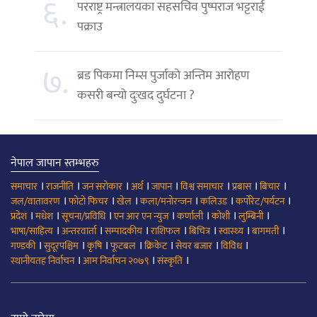
६.
परराष्ट्र मन्त्रालयका सहसचिव पुष्पराज भट्टराई
पक्राउ
७.
ब्रड पिकमा निम्स पुर्जाको अन्तिम आरोहण
कसरी बन्यो दुःखद दुर्घटना ?
नेपाल जापान स्तम्भहरु
।
।
।
।
।
।
।
।
समाचार
राजनीति
जन सरोकार
अर्थ
जापान
विश्व समाचार
प्रबास
बिचार
।
।
।
।
।
।
जल/वातावरण
फोटो फिचर
खेल
कला/मनोरन्जन
कलिउड
कर्पोरेट/पर्यटन
।
।
।
।
।
।
।
प्रदेश
मधेश
सूचना/प्रविधि
एन आर एन न्युज
कर्णाली
कोशी
लुम्बिनी
।
।
।
।
।
।
।
भाषा/साहित्य
अन्तरवार्ता
सम्पादकीय
राशिफल
बिचित्र
स्वास्थ्य
बागमती
।
।
।
।
।
।
।
गण्डकी
सुदूरपश्चिम
कृषि
फूटबल
क्रिकेट
सेयर बजार
विविध
।
।
।
स्थानीयतह निर्वाचन
आम निर्वाचन २०७९
संस्कृति