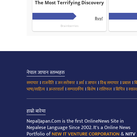
नेपाल जापान स्तम्भहरु
।
।
।
।
।
।
।
समाचार
राजनीति
जन सरोकार
अर्थ
जापान
विश्व समाचार
प्रबास
ब
।
।
।
।
।
।
भाषा/साहित्य
अन्तरवार्ता
सम्पादकीय
बिशेष
राशिफल
बिचित्र
स्वास्थ
हाम्रो बारेमा
NepalJapan.Com is the first OnlineNews Site in
Nepalese Language Since 2002. It's a Online News
Portfolio of
NEW IT VENTURE CORPORATION
&
NITV