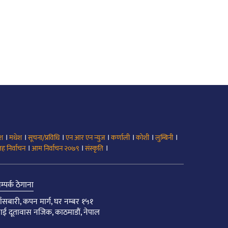
।
।
।
।
।
।
।
ेश
मधेश
सूचना/प्रविधि
एन आर एन न्युज
कर्णाली
कोशी
लुम्बिनी
।
।
।
ह निर्वाचन
आम निर्वाचन २०७९
संस्कृति
म्पर्क ठेगाना
ाँसबारी, कपन मार्ग, घर नम्बर १५१
ाई दूतावास नजिक, काठमाडौं, नेपाल