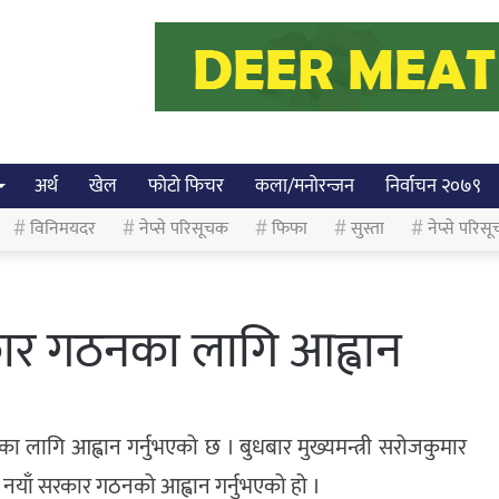
अर्थ
खेल
फोटो फिचर
कला/मनोरन्जन
निर्वाचन २०७९
विनिमयदर
नेप्से परिसूचक
फिफा
सुस्ता
नेप्से परिसू
कार गठनका लागि आह्वान
ठनका लागि आह्वान गर्नुभएको छ । बुधबार मुख्यमन्त्री सरोजकुमार
े नयाँ सरकार गठनको आह्वान गर्नुभएको हो ।