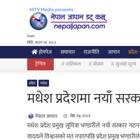
Date
बिहि, साउन २१, २०८३
होमपेज
समाचार
राजनीति
जापान
प्रदेश
ट्रेन्डिङ
राशिफल
मौसम
सुनको मूल्य
प्रदेश
मधेश
मधेश प्रदेशमा नयाँ सर
नेपाल जापान
जेष्ठ २४, २०८१
मधेश प्रदेश प्रमुख सुमित्रा भण्डारीले नयाँ सरकार ग
यादवले विश्वासको मत नपाएपछि प्रदेश प्रमुख भण्डारील