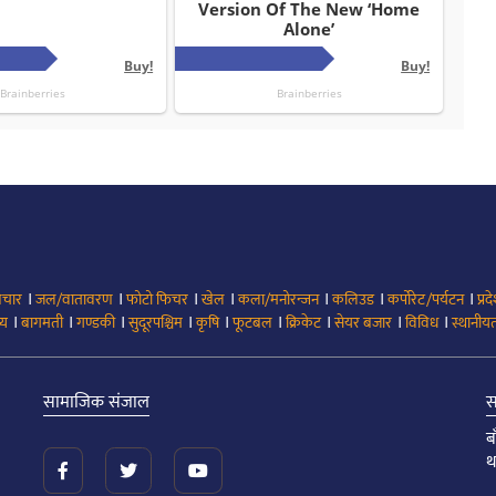
।
।
।
।
।
।
।
िचार
जल/वातावरण
फोटो फिचर
खेल
कला/मनोरन्जन
कलिउड
कर्पोरेट/पर्यटन
प्रद
।
।
।
।
।
।
।
।
।
्य
बागमती
गण्डकी
सुदूरपश्चिम
कृषि
फूटबल
क्रिकेट
सेयर बजार
विविध
स्थानीयत
सामाजिक संजाल
स
ब
थ