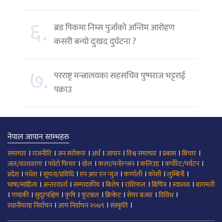
६.
ब्रड पिकमा निम्स पुर्जाको अन्तिम आरोहण
कसरी बन्यो दुःखद दुर्घटना ?
७.
परराष्ट्र मन्त्रालयका सहसचिव पुष्पराज भट्टराई
पक्राउ
नेपाल जापान स्तम्भहरु
।
।
।
।
।
।
।
।
समाचार
राजनीति
जन सरोकार
अर्थ
जापान
विश्व समाचार
प्रबास
बिचार
।
।
।
।
।
।
जल/वातावरण
फोटो फिचर
खेल
कला/मनोरन्जन
कलिउड
कर्पोरेट/पर्यटन
।
।
।
।
।
।
।
प्रदेश
मधेश
सूचना/प्रविधि
एन आर एन न्युज
कर्णाली
कोशी
लुम्बिनी
।
।
।
।
।
।
।
भाषा/साहित्य
अन्तरवार्ता
सम्पादकीय
बिशेष
राशिफल
बिचित्र
स्वास्थ्य
बागमती
।
।
।
।
।
।
।
।
गण्डकी
सुदूरपश्चिम
कृषि
फूटबल
क्रिकेट
सेयर बजार
विविध
।
।
।
स्थानीयतह निर्वाचन
आम निर्वाचन २०७९
संस्कृति