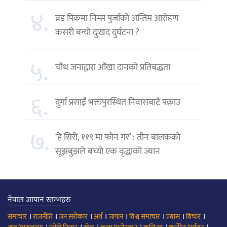
४.
ब्रड पिकमा निम्स पुर्जाको अन्तिम आरोहण
कसरी बन्यो दुःखद दुर्घटना ?
५.
चौध जनाद्वारा आँखा दानको प्रतिबद्धता
६.
दुर्गा प्रसाईं भक्तपुरस्थित निवासबाटै पक्राउ
७.
‘हे सिरी, ११९ मा फोन गर’ : तीन बालकको
सूझबुझले बच्यो एक वृद्धाको ज्यान
नेपाल जापान स्तम्भहरु
।
।
।
।
।
।
।
।
समाचार
राजनीति
जन सरोकार
अर्थ
जापान
विश्व समाचार
प्रबास
बिचार