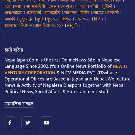
।
।
।
।
।
।
जल/वातावरण
फोटो फिचर
खेल
कला/मनोरन्जन
कलिउड
कर्पोरेट/पर्यटन
।
।
।
।
।
।
।
प्रदेश
मधेश
सूचना/प्रविधि
एन आर एन न्युज
कर्णाली
कोशी
लुम्बिनी
।
।
।
।
।
।
।
भाषा/साहित्य
अन्तरवार्ता
सम्पादकीय
राशिफल
बिचित्र
स्वास्थ्य
बागमती
।
।
।
।
।
।
।
गण्डकी
सुदूरपश्चिम
कृषि
फूटबल
क्रिकेट
सेयर बजार
विविध
।
।
।
स्थानीयतह निर्वाचन
आम निर्वाचन २०७९
संस्कृति
हाम्रो बारेमा
NepalJapan.Com is the first OnlineNews Site in Nepalese
Language Since 2002. It's a Online News Portfolio of
NEW IT
VENTURE CORPORATION
&
NITV MEDIA PVT LTD
whose
Operational Offices are Based in Japan and Nepal. We feature
News & Activity of Nepalese Diaspora together with Nepal
Political News, Social Affairs & Entertainment Stuffs.
सामाजिक संजाल