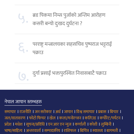
५.
ब्रड पिकमा निम्स पुर्जाको अन्तिम आरोहण
कसरी बन्यो दुःखद दुर्घटना ?
६.
परराष्ट्र मन्त्रालयका सहसचिव पुष्पराज भट्टराई
पक्राउ
७.
दुर्गा प्रसाईं भक्तपुरस्थित निवासबाटै पक्राउ
नेपाल जापान स्तम्भहरु
।
।
।
।
।
।
।
।
समाचार
राजनीति
जन सरोकार
अर्थ
जापान
विश्व समाचार
प्रबास
बिचार
।
।
।
।
।
।
जल/वातावरण
फोटो फिचर
खेल
कला/मनोरन्जन
कलिउड
कर्पोरेट/पर्यटन
।
।
।
।
।
।
।
प्रदेश
मधेश
सूचना/प्रविधि
एन आर एन न्युज
कर्णाली
कोशी
लुम्बिनी
।
।
।
।
।
।
।
भाषा/साहित्य
अन्तरवार्ता
सम्पादकीय
राशिफल
बिचित्र
स्वास्थ्य
बागमती