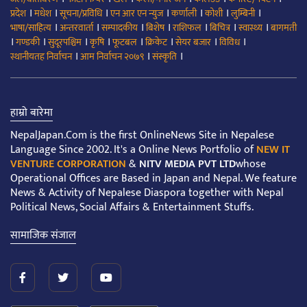
।
।
।
।
।
।
।
प्रदेश
मधेश
सूचना/प्रविधि
एन आर एन न्युज
कर्णाली
कोशी
लुम्बिनी
।
।
।
।
।
।
।
भाषा/साहित्य
अन्तरवार्ता
सम्पादकीय
बिशेष
राशिफल
बिचित्र
स्वास्थ्य
बागमती
।
।
।
।
।
।
।
।
गण्डकी
सुदूरपश्चिम
कृषि
फूटबल
क्रिकेट
सेयर बजार
विविध
।
।
।
स्थानीयतह निर्वाचन
आम निर्वाचन २०७९
संस्कृति
हाम्रो बारेमा
NepalJapan.Com is the first OnlineNews Site in Nepalese
Language Since 2002. It's a Online News Portfolio of
NEW IT
VENTURE CORPORATION
&
NITV MEDIA PVT LTD
whose
Operational Offices are Based in Japan and Nepal. We feature
News & Activity of Nepalese Diaspora together with Nepal
Political News, Social Affairs & Entertainment Stuffs.
सामाजिक संजाल