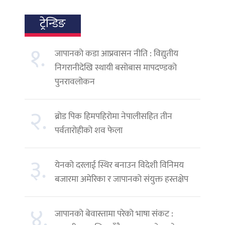
ट्रेन्डिङ
१.
जापानको कडा आप्रवासन नीति : विद्युतीय
निगरानीदेखि स्थायी बसोबास मापदण्डको
पुनरावलोकन
२.
ब्रोड पिक हिमपहिरोमा नेपालीसहित तीन
पर्वतारोहीको शव फेला
३.
येनको दरलाई स्थिर बनाउन विदेशी विनिमय
बजारमा अमेरिका र जापानको संयुक्त हस्तक्षेप
४.
जापानको बेवास्तामा परेको भाषा संकट :