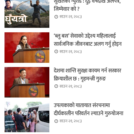
सुर्खेतको न्युरोड : दुई वर्षदेखि अलपत्र,
जिम्मेवार को ?
साउन २१, २०८३
‘ब्लु बस’ सेवाको उद्देश्य महिलालाई
सार्वजनिक जीवनबाट अलग गर्नु होइन
साउन २१, २०८३
देशमा शान्ति सुरक्षा कायम गर्न सरकार
क्रियाशील छ : गृहमन्त्री गुरुङ
साउन २१, २०८३
उपत्यकाको यातायात संरचनामा
दीर्घकालीन परिवर्तन ल्याउने गुरुयोजना
साउन २१, २०८३