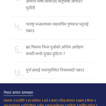
जापानी भाषा सिकाउँदै मातृभाषा जोगाउने
चुनौती
५.
परराष्ट्र मन्त्रालयका सहसचिव पुष्पराज भट्टराई
पक्राउ
६.
ब्रड पिकमा निम्स पुर्जाको अन्तिम आरोहण
कसरी बन्यो दुःखद दुर्घटना ?
७.
दुर्गा प्रसाईं भक्तपुरस्थित निवासबाटै पक्राउ
नेपाल जापान स्तम्भहरु
।
।
।
।
।
।
।
।
समाचार
राजनीति
जन सरोकार
अर्थ
जापान
विश्व समाचार
प्रबास
बिचार
।
।
।
।
।
।
जल/वातावरण
फोटो फिचर
खेल
कला/मनोरन्जन
कलिउड
कर्पोरेट/पर्यटन