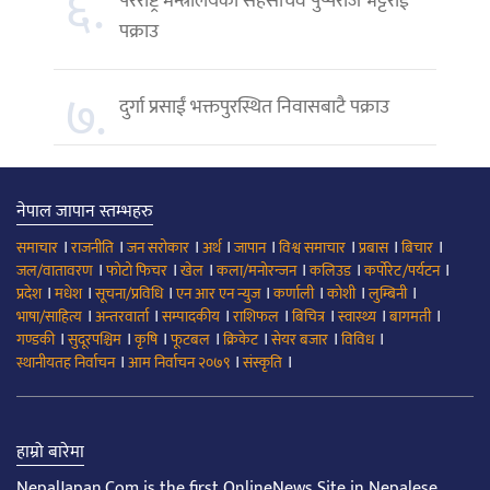
६.
परराष्ट्र मन्त्रालयका सहसचिव पुष्पराज भट्टराई
पक्राउ
७.
दुर्गा प्रसाईं भक्तपुरस्थित निवासबाटै पक्राउ
नेपाल जापान स्तम्भहरु
।
।
।
।
।
।
।
।
समाचार
राजनीति
जन सरोकार
अर्थ
जापान
विश्व समाचार
प्रबास
बिचार
।
।
।
।
।
।
जल/वातावरण
फोटो फिचर
खेल
कला/मनोरन्जन
कलिउड
कर्पोरेट/पर्यटन
।
।
।
।
।
।
।
प्रदेश
मधेश
सूचना/प्रविधि
एन आर एन न्युज
कर्णाली
कोशी
लुम्बिनी
।
।
।
।
।
।
।
भाषा/साहित्य
अन्तरवार्ता
सम्पादकीय
राशिफल
बिचित्र
स्वास्थ्य
बागमती
।
।
।
।
।
।
।
गण्डकी
सुदूरपश्चिम
कृषि
फूटबल
क्रिकेट
सेयर बजार
विविध
।
।
।
स्थानीयतह निर्वाचन
आम निर्वाचन २०७९
संस्कृति
हाम्रो बारेमा
NepalJapan.Com is the first OnlineNews Site in Nepalese