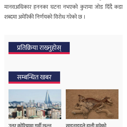
मानवअधिकार हननका घटना नभएको कुरामा जोड दिँदै कडा
शब्दमा अमेरिकी निर्णयको विरोध गरेको छ ।
प्रतिक्रिया राख्‍नुहोस्
सम्बन्धित खबर
उत्तर कोरियामा गर्मी छल्न
साइनाइडले हात्ती मारेको