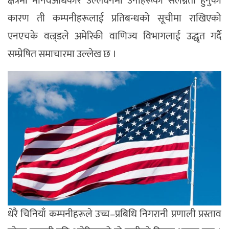
क्षेत्रमा मानवअधिकार उल्लंघनमा उनीहरूको संलग्नता हुनुको
कारण ती कम्पनीहरूलाई प्रतिबन्धको सूचीमा राखिएको
एनएचके वल्र्डले अमेरिकी वाणिज्य विभागलाई उद्धृत गर्दै
सम्प्रेषित समाचारमा उल्लेख छ ।
धेरै चिनियाँ कम्पनीहरूले उच्च–प्रबिधि निगरानी प्रणाली प्रस्ताव