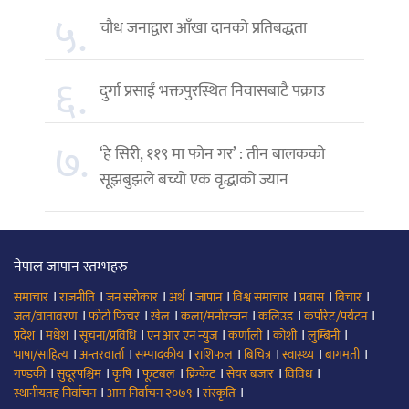
५.
चौध जनाद्वारा आँखा दानको प्रतिबद्धता
६.
दुर्गा प्रसाईं भक्तपुरस्थित निवासबाटै पक्राउ
७.
‘हे सिरी, ११९ मा फोन गर’ : तीन बालकको
सूझबुझले बच्यो एक वृद्धाको ज्यान
नेपाल जापान स्तम्भहरु
।
।
।
।
।
।
।
।
समाचार
राजनीति
जन सरोकार
अर्थ
जापान
विश्व समाचार
प्रबास
बिचार
।
।
।
।
।
।
जल/वातावरण
फोटो फिचर
खेल
कला/मनोरन्जन
कलिउड
कर्पोरेट/पर्यटन
।
।
।
।
।
।
।
प्रदेश
मधेश
सूचना/प्रविधि
एन आर एन न्युज
कर्णाली
कोशी
लुम्बिनी
।
।
।
।
।
।
।
भाषा/साहित्य
अन्तरवार्ता
सम्पादकीय
राशिफल
बिचित्र
स्वास्थ्य
बागमती
।
।
।
।
।
।
।
गण्डकी
सुदूरपश्चिम
कृषि
फूटबल
क्रिकेट
सेयर बजार
विविध
।
।
।
स्थानीयतह निर्वाचन
आम निर्वाचन २०७९
संस्कृति