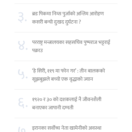
३.
ब्रड पिकमा निम्स पुर्जाको अन्तिम आरोहण
कसरी बन्यो दुःखद दुर्घटना ?
४.
परराष्ट्र मन्त्रालयका सहसचिव पुष्पराज भट्टराई
पक्राउ
५.
‘हे सिरी, ११९ मा फोन गर’ : तीन बालकको
सूझबुझले बच्यो एक वृद्धाको ज्यान
६.
१९२० र ३० को दशकलाई नै जीवनशैली
बनाएका जापानी दम्पती
७.
इरानका सर्वोच्च नेता खामेनीको अवस्था