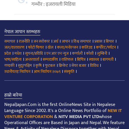
गम्भीर : इजरायली मिडिया
नेपाल जापान स्तम्भहरु
।
।
।
।
।
।
।
।
समाचार
राजनीति
जन सरोकार
अर्थ
जापान
विश्व समाचार
प्रबास
बिचार
।
।
।
।
।
।
जल/वातावरण
फोटो फिचर
खेल
कला/मनोरन्जन
कलिउड
कर्पोरेट/पर्यटन
।
।
।
।
।
।
।
प्रदेश
मधेश
सूचना/प्रविधि
एन आर एन न्युज
कर्णाली
कोशी
लुम्बिनी
।
।
।
।
।
।
।
भाषा/साहित्य
अन्तरवार्ता
सम्पादकीय
राशिफल
बिचित्र
स्वास्थ्य
बागमती
।
।
।
।
।
।
।
गण्डकी
सुदूरपश्चिम
कृषि
फूटबल
क्रिकेट
सेयर बजार
विविध
।
।
।
स्थानीयतह निर्वाचन
आम निर्वाचन २०७९
संस्कृति
हाम्रो बारेमा
NepalJapan.Com is the first OnlineNews Site in Nepalese
Language Since 2002. It's a Online News Portfolio of
NEW IT
VENTURE CORPORATION
&
NITV MEDIA PVT LTD
whose
Operational Offices are Based in Japan and Nepal. We feature
News & Activity of Nepalese Diaspora together with Nepal