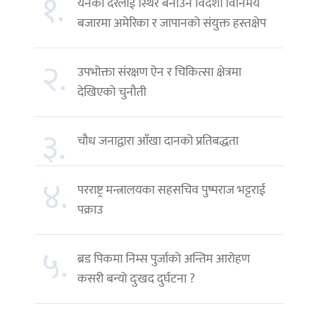
१.
येनको दरलाई स्थिर बनाउन विदेशी विनिमय
बजारमा अमेरिका र जापानको संयुक्त हस्तक्षेप
२.
उपभोक्ता संरक्षण ऐन र चिकित्सा क्षेत्रमा
देखिएको चुनौती
३.
चौध जनाद्वारा आँखा दानको प्रतिबद्धता
४.
परराष्ट्र मन्त्रालयका सहसचिव पुष्पराज भट्टराई
पक्राउ
५.
ब्रड पिकमा निम्स पुर्जाको अन्तिम आरोहण
कसरी बन्यो दुःखद दुर्घटना ?