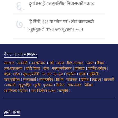
६.
दुर्गा प्रसाईं भक्तपुरस्थित निवासबाटै पक्राउ
७.
‘हे सिरी, ११९ मा फोन गर’ : तीन बालकको
सूझबुझले बच्यो एक वृद्धाको ज्यान
नेपाल जापान स्तम्भहरु
।
।
।
।
।
।
।
।
समाचार
राजनीति
जन सरोकार
अर्थ
जापान
विश्व समाचार
प्रबास
बिचार
।
।
।
।
।
।
जल/वातावरण
फोटो फिचर
खेल
कला/मनोरन्जन
कलिउड
कर्पोरेट/पर्यटन
।
।
।
।
।
।
।
प्रदेश
मधेश
सूचना/प्रविधि
एन आर एन न्युज
कर्णाली
कोशी
लुम्बिनी
।
।
।
।
।
।
।
भाषा/साहित्य
अन्तरवार्ता
सम्पादकीय
बिशेष
राशिफल
बिचित्र
स्वास्थ्य
बागमती
।
।
।
।
।
।
।
।
गण्डकी
सुदूरपश्चिम
कृषि
फूटबल
क्रिकेट
सेयर बजार
विविध
।
।
।
स्थानीयतह निर्वाचन
आम निर्वाचन २०७९
संस्कृति
हाम्रो बारेमा