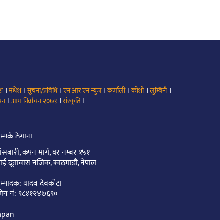
।
।
।
।
।
।
।
ेश
मधेश
सूचना/प्रविधि
एन आर एन न्युज
कर्णाली
कोशी
लुम्बिनी
।
।
।
ाचन
आम निर्वाचन २०७९
संस्कृति
म्पर्क ठेगाना
ाँसबारी, कपन मार्ग, घर नम्बर १५१
ाई दूतावास नजिक, काठमाडौं, नेपाल
म्पादक: यादव देवकोटा
ोन नं: ९८४१२४७६९०
apan