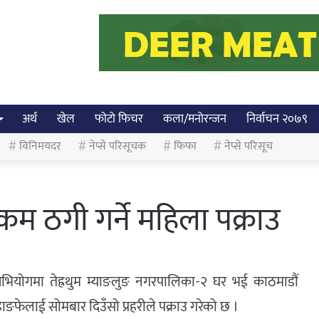
अर्थ
खेल
फोटो फिचर
कला/मनोरन्जन
निर्वाचन २०७९
विनिमयदर
नेप्से परिसूचक
फिफा
नेप्से परिसूच
रकम ठगी गर्ने महिला पक्राउ
 अभियोगमा तेह्रथुम म्याङलुङ नगरपालिका-२ घर भई काठमाडौं
हाङफेलाई सोमबार दिउँसो प्रहरीले पक्राउ गरेको छ ।