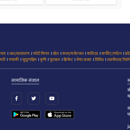
।
।
।
।
।
।
।
िचार
जल/वातावरण
फोटो फिचर
खेल
कला/मनोरन्जन
कलिउड
कर्पोरेट/पर्यटन
प्रद
।
।
।
।
।
।
।
।
मती
गण्डकी
सुदूरपश्चिम
कृषि
फूटबल
क्रिकेट
सेयर बजार
विविध
स्थानीयतह निर्व
सामाजिक संजाल
स
ब
थ
स
फ
J