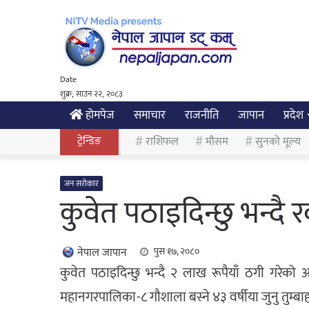
Date
शुक्र, साउन २२, २०८३
होमपेज
समाचार
राजनीति
जापान
प्रदेश
ट्रेन्डिङ
राशिफल
मौसम
सुनको मूल्य
जन सरोकार
कुवेत पठाइदिन्छु भन्दै 
नेपाल जापान
पुस १७, २०८०
कुवेत पठाइदिन्छु भन्दै २ लाख रूपैयाँ ठगी गरेको
महानगरपालिका-८ गौशाला बस्ने ४३ वर्षीया जुनु तुम्बा