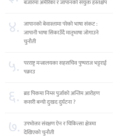
बजारमा अमेरिका र जापानको संयुक्त हस्तक्षेप
४.
जापानको बेवास्तामा परेको भाषा संकट :
जापानी भाषा सिकाउँदै मातृभाषा जोगाउने
चुनौती
५.
परराष्ट्र मन्त्रालयका सहसचिव पुष्पराज भट्टराई
पक्राउ
६.
ब्रड पिकमा निम्स पुर्जाको अन्तिम आरोहण
कसरी बन्यो दुःखद दुर्घटना ?
७.
उपभोक्ता संरक्षण ऐन र चिकित्सा क्षेत्रमा
देखिएको चुनौती