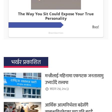
भर्खर प्रकाशित
मन्त्रीलाई महिनामा एकपटक जनतासामु
उभ्याउँदै रास्वपा
साउन २४, २०८३
आर्थिक आत्मनिर्भरता बढेसँगै
सम्बन्धविच्छेदका मुद्दा पनि बढ्दै