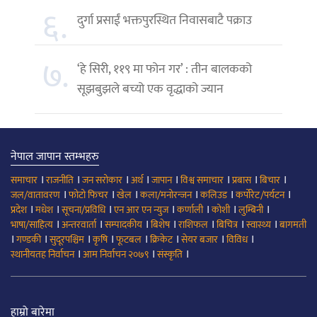
६.
दुर्गा प्रसाईं भक्तपुरस्थित निवासबाटै पक्राउ
७.
‘हे सिरी, ११९ मा फोन गर’ : तीन बालकको
सूझबुझले बच्यो एक वृद्धाको ज्यान
नेपाल जापान स्तम्भहरु
।
।
।
।
।
।
।
।
समाचार
राजनीति
जन सरोकार
अर्थ
जापान
विश्व समाचार
प्रबास
बिचार
।
।
।
।
।
।
जल/वातावरण
फोटो फिचर
खेल
कला/मनोरन्जन
कलिउड
कर्पोरेट/पर्यटन
।
।
।
।
।
।
।
प्रदेश
मधेश
सूचना/प्रविधि
एन आर एन न्युज
कर्णाली
कोशी
लुम्बिनी
।
।
।
।
।
।
।
भाषा/साहित्य
अन्तरवार्ता
सम्पादकीय
बिशेष
राशिफल
बिचित्र
स्वास्थ्य
बागमती
।
।
।
।
।
।
।
।
गण्डकी
सुदूरपश्चिम
कृषि
फूटबल
क्रिकेट
सेयर बजार
विविध
।
।
।
स्थानीयतह निर्वाचन
आम निर्वाचन २०७९
संस्कृति
हाम्रो बारेमा