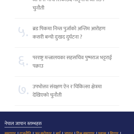
चुनौती
५.
ब्रड पिकमा निम्स पुर्जाको अन्तिम आरोहण
कसरी बन्यो दुःखद दुर्घटना ?
६.
परराष्ट्र मन्त्रालयका सहसचिव पुष्पराज भट्टराई
पक्राउ
७.
उपभोक्ता संरक्षण ऐन र चिकित्सा क्षेत्रमा
देखिएको चुनौती
नेपाल जापान स्तम्भहरु
।
।
।
।
।
।
।
।
समाचार
राजनीति
जन सरोकार
अर्थ
जापान
विश्व समाचार
प्रबास
बिचार