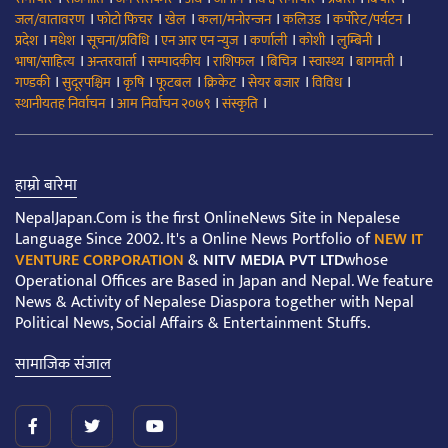
।
।
।
।
।
।
जल/वातावरण
फोटो फिचर
खेल
कला/मनोरन्जन
कलिउड
कर्पोरेट/पर्यटन
।
।
।
।
।
।
।
प्रदेश
मधेश
सूचना/प्रविधि
एन आर एन न्युज
कर्णाली
कोशी
लुम्बिनी
।
।
।
।
।
।
।
भाषा/साहित्य
अन्तरवार्ता
सम्पादकीय
राशिफल
बिचित्र
स्वास्थ्य
बागमती
।
।
।
।
।
।
।
गण्डकी
सुदूरपश्चिम
कृषि
फूटबल
क्रिकेट
सेयर बजार
विविध
।
।
।
स्थानीयतह निर्वाचन
आम निर्वाचन २०७९
संस्कृति
हाम्रो बारेमा
NepalJapan.Com is the first OnlineNews Site in Nepalese
Language Since 2002. It's a Online News Portfolio of
NEW IT
VENTURE CORPORATION
&
NITV MEDIA PVT LTD
whose
Operational Offices are Based in Japan and Nepal. We feature
News & Activity of Nepalese Diaspora together with Nepal
Political News, Social Affairs & Entertainment Stuffs.
सामाजिक संजाल