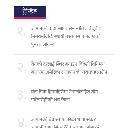
ट्रेन्डिङ
१.
जापानको कडा आप्रवासन नीति : विद्युतीय
निगरानीदेखि स्थायी बसोबास मापदण्डको
पुनरावलोकन
२.
येनको दरलाई स्थिर बनाउन विदेशी विनिमय
बजारमा अमेरिका र जापानको संयुक्त हस्तक्षेप
३.
ब्रोड पिक हिमपहिरोमा नेपालीसहित तीन
पर्वतारोहीको शव फेला
४.
जापानको बेवास्तामा परेको भाषा संकट :
जापानी भाषा सिकाउँदै मातृभाषा जोगाउने