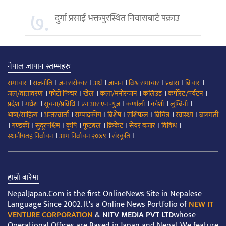
७.
दुर्गा प्रसाईं भक्तपुरस्थित निवासबाटै पक्राउ
नेपाल जापान स्तम्भहरु
।
।
।
।
।
।
।
।
समाचार
राजनीति
जन सरोकार
अर्थ
जापान
विश्व समाचार
प्रबास
बिचार
।
।
।
।
।
।
जल/वातावरण
फोटो फिचर
खेल
कला/मनोरन्जन
कलिउड
कर्पोरेट/पर्यटन
।
।
।
।
।
।
।
प्रदेश
मधेश
सूचना/प्रविधि
एन आर एन न्युज
कर्णाली
कोशी
लुम्बिनी
।
।
।
।
।
।
।
भाषा/साहित्य
अन्तरवार्ता
सम्पादकीय
बिशेष
राशिफल
बिचित्र
स्वास्थ्य
बागमती
।
।
।
।
।
।
।
।
गण्डकी
सुदूरपश्चिम
कृषि
फूटबल
क्रिकेट
सेयर बजार
विविध
।
।
।
स्थानीयतह निर्वाचन
आम निर्वाचन २०७९
संस्कृति
हाम्रो बारेमा
NepalJapan.Com is the first OnlineNews Site in Nepalese
Language Since 2002. It's a Online News Portfolio of
NEW IT
VENTURE CORPORATION
&
NITV MEDIA PVT LTD
whose
Operational Offices are Based in Japan and Nepal. We feature