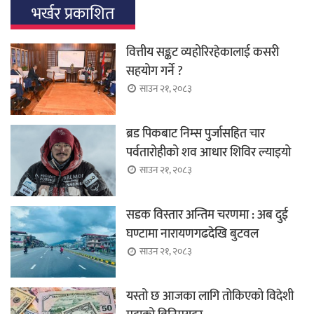
भर्खर प्रकाशित
वित्तीय सङ्कट व्यहोरिरहेकालाई कसरी
सहयोग गर्ने ?
साउन २१, २०८३
ब्रड पिकबाट निम्स पुर्जासहित चार
पर्वतारोहीको शव आधार शिविर ल्याइयो
साउन २१, २०८३
सडक विस्तार अन्तिम चरणमा : अब दुई
घण्टामा नारायणगढदेखि बुटवल
साउन २१, २०८३
यस्तो छ आजका लागि तोकिएको विदेशी