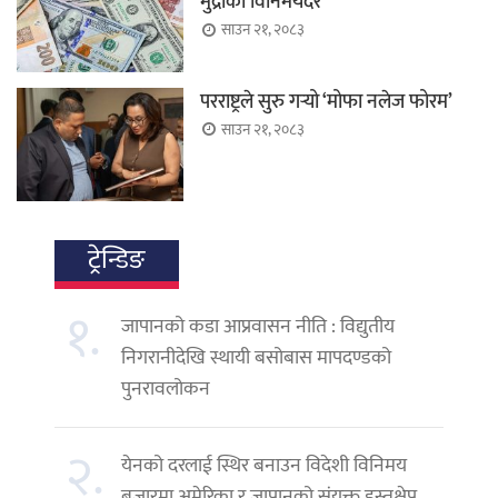
मुद्राको विनिमयदर
साउन २१, २०८३
परराष्ट्रले सुरु गर्‍यो ‘मोफा नलेज फोरम’
साउन २१, २०८३
ट्रेन्डिङ
१.
जापानको कडा आप्रवासन नीति : विद्युतीय
निगरानीदेखि स्थायी बसोबास मापदण्डको
पुनरावलोकन
२.
येनको दरलाई स्थिर बनाउन विदेशी विनिमय
बजारमा अमेरिका र जापानको संयुक्त हस्तक्षेप