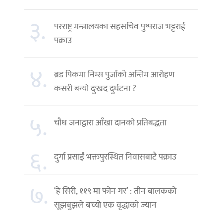
३.
परराष्ट्र मन्त्रालयका सहसचिव पुष्पराज भट्टराई
पक्राउ
४.
ब्रड पिकमा निम्स पुर्जाको अन्तिम आरोहण
कसरी बन्यो दुःखद दुर्घटना ?
५.
चौध जनाद्वारा आँखा दानको प्रतिबद्धता
६.
दुर्गा प्रसाईं भक्तपुरस्थित निवासबाटै पक्राउ
७.
‘हे सिरी, ११९ मा फोन गर’ : तीन बालकको
सूझबुझले बच्यो एक वृद्धाको ज्यान