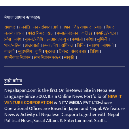
नेपाल जापान स्तम्भहरु
।
।
।
।
।
।
।
।
समाचार
राजनीति
जन सरोकार
अर्थ
जापान
विश्व समाचार
प्रबास
बिचार
।
।
।
।
।
।
जल/वातावरण
फोटो फिचर
खेल
कला/मनोरन्जन
कलिउड
कर्पोरेट/पर्यटन
।
।
।
।
।
।
।
प्रदेश
मधेश
सूचना/प्रविधि
एन आर एन न्युज
कर्णाली
कोशी
लुम्बिनी
।
।
।
।
।
।
।
भाषा/साहित्य
अन्तरवार्ता
सम्पादकीय
राशिफल
बिचित्र
स्वास्थ्य
बागमती
।
।
।
।
।
।
।
गण्डकी
सुदूरपश्चिम
कृषि
फूटबल
क्रिकेट
सेयर बजार
विविध
।
।
।
स्थानीयतह निर्वाचन
आम निर्वाचन २०७९
संस्कृति
हाम्रो बारेमा
NepalJapan.Com is the first OnlineNews Site in Nepalese
Language Since 2002. It's a Online News Portfolio of
NEW IT
VENTURE CORPORATION
&
NITV MEDIA PVT LTD
whose
Operational Offices are Based in Japan and Nepal. We feature
News & Activity of Nepalese Diaspora together with Nepal
Political News, Social Affairs & Entertainment Stuffs.