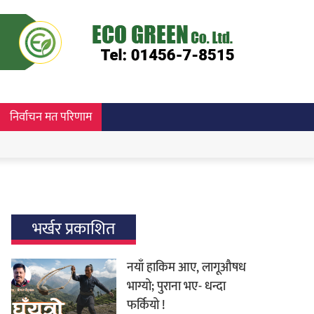
निर्वाचन मत परिणाम
भर्खर प्रकाशित
नयाँ हाकिम आए, लागूऔषध
भाग्यो; पुराना भए- धन्दा
फर्कियो !