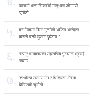
४.
जापानी भाषा सिकाउँदै मातृभाषा जोगाउने
चुनौती
५.
ब्रड पिकमा निम्स पुर्जाको अन्तिम आरोहण
कसरी बन्यो दुःखद दुर्घटना ?
६.
परराष्ट्र मन्त्रालयका सहसचिव पुष्पराज भट्टराई
पक्राउ
७.
उपभोक्ता संरक्षण ऐन र चिकित्सा क्षेत्रमा
देखिएको चुनौती