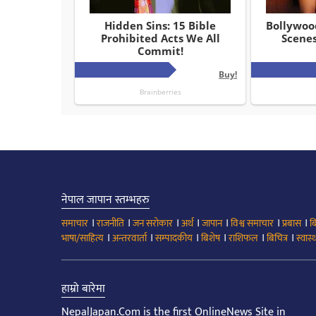
नेपाल जापान स्तम्भहरु
।
।
।
।
।
।
।
समाचार
राजनीति
जन सरोकार
अर्थ
जापान
विश्व समाचार
प्रबास
ब
।
।
।
।
।
।
भाषा/साहित्य
अन्तरवार्ता
सम्पादकीय
बिशेष
राशिफल
बिचित्र
स्वास्थ
हाम्रो बारेमा
NepalJapan.Com is the first OnlineNews Site in