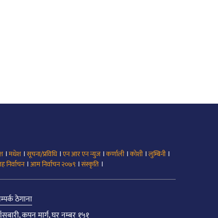
।
।
।
।
।
।
।
ेश
मधेश
सूचना/प्रविधि
एन आर एन न्युज
कर्णाली
कोशी
लुम्बिनी
।
।
।
ह निर्वाचन
आम निर्वाचन २०७९
संस्कृति
म्पर्क ठेगाना
ाँसबारी, कपन मार्ग, घर नम्बर १५१