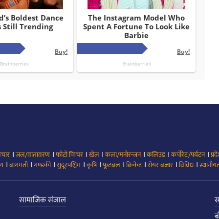
।
।
।
।
।
।
।
िचार
जल/वातावरण
फोटो फिचर
खेल
कला/मनोरन्जन
कलिउड
कर्पोरेट/पर्यटन
प्रद
।
।
।
।
।
।
।
।
।
्य
बागमती
गण्डकी
सुदूरपश्चिम
कृषि
फूटबल
क्रिकेट
सेयर बजार
विविध
स्थानीयत
सामाजिक संजाल
स
ब