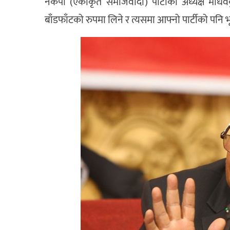
नेकपा (एकीकृत समाजवादी) पार्टीका अध्यक्ष माधवकुम
बाँडफाँटको रुपमा लिने र त्यसमा आफ्नो पार्टीको पनि भ