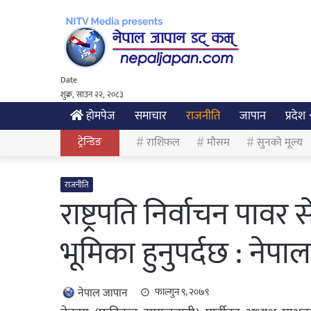
Date
शुक्र, साउन २२, २०८३
होमपेज
समाचार
राजनीति
जापान
प्रदेश
ट्रेन्डिङ
राशिफल
मौसम
सुनको मूल्य
राजनीति
राष्ट्रपति निर्वाचन पावर
भूमिका हुनुपर्दछ : नेपाल
नेपाल जापान
फाल्गुन ९, २०७९