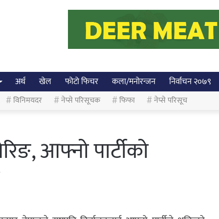
अर्थ
खेल
फोटो फिचर
कला/मनोरन्जन
निर्वाचन २०७९
विनिमयदर
नेप्से परिसूचक
फिफा
नेप्से परिसूच
 सेरिङ, आफ्नो पार्टीको