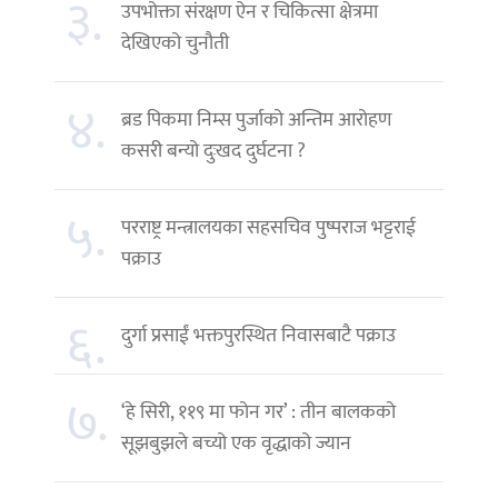
३.
उपभोक्ता संरक्षण ऐन र चिकित्सा क्षेत्रमा
देखिएको चुनौती
४.
ब्रड पिकमा निम्स पुर्जाको अन्तिम आरोहण
कसरी बन्यो दुःखद दुर्घटना ?
५.
परराष्ट्र मन्त्रालयका सहसचिव पुष्पराज भट्टराई
पक्राउ
६.
दुर्गा प्रसाईं भक्तपुरस्थित निवासबाटै पक्राउ
७.
‘हे सिरी, ११९ मा फोन गर’ : तीन बालकको
सूझबुझले बच्यो एक वृद्धाको ज्यान