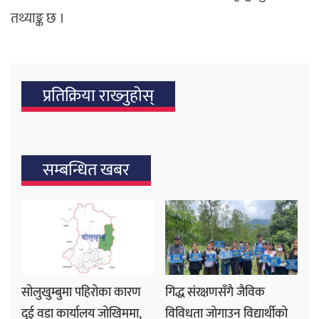
तथ्याङ्क छ ।
प्रतिक्रिया राख्‍नुहोस्
सम्बन्धित खबर
सोलुखुम्बुमा पहिरोका कारण
गिद्ध संरक्षणसँगै जैविक
दुई वडा कार्यालय जोखिममा,
विविधता जोगाउन विद्यार्थीको