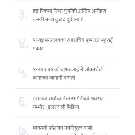
३.
ब्रड पिकमा निम्स पुर्जाको अन्तिम आरोहण
कसरी बन्यो दुःखद दुर्घटना ?
४.
परराष्ट्र मन्त्रालयका सहसचिव पुष्पराज भट्टराई
पक्राउ
५.
१९२० र ३० को दशकलाई नै जीवनशैली
बनाएका जापानी दम्पती
६.
इरानका सर्वोच्च नेता खामेनीको अवस्था
गम्भीर : इजरायली मिडिया
७.
बागमती प्रदेशका नवनियुक्त मन्त्री