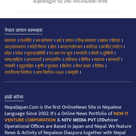
बज्राचार्यद्वारा पद तथा गोपनीयताको शपथ
नेपाल जापान स्तम्भहरु
।
।
।
।
।
।
।
।
समाचार
राजनीति
जन सरोकार
अर्थ
जापान
विश्व समाचार
प्रबास
बिचार
।
।
।
।
।
।
जल/वातावरण
फोटो फिचर
खेल
कला/मनोरन्जन
कलिउड
कर्पोरेट/पर्यटन
।
।
।
।
।
।
।
प्रदेश
मधेश
सूचना/प्रविधि
एन आर एन न्युज
कर्णाली
कोशी
लुम्बिनी
।
।
।
।
।
।
।
भाषा/साहित्य
अन्तरवार्ता
सम्पादकीय
राशिफल
बिचित्र
स्वास्थ्य
बागमती
।
।
।
।
।
।
।
गण्डकी
सुदूरपश्चिम
कृषि
फूटबल
क्रिकेट
सेयर बजार
विविध
।
।
।
स्थानीयतह निर्वाचन
आम निर्वाचन २०७९
संस्कृति
हाम्रो बारेमा
NepalJapan.Com is the first OnlineNews Site in Nepalese
Language Since 2002. It's a Online News Portfolio of
NEW IT
VENTURE CORPORATION
&
NITV MEDIA PVT LTD
whose
Operational Offices are Based in Japan and Nepal. We feature
News & Activity of Nepalese Diaspora together with Nepal