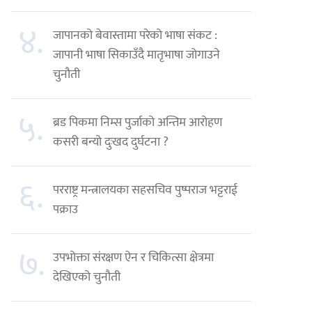
४.
जापानको बेवास्तामा परेको भाषा संकट :
जापानी भाषा सिकाउँदै मातृभाषा जोगाउने
चुनौती
५.
ब्रड पिकमा निम्स पुर्जाको अन्तिम आरोहण
कसरी बन्यो दुःखद दुर्घटना ?
६.
परराष्ट्र मन्त्रालयका सहसचिव पुष्पराज भट्टराई
पक्राउ
७.
उपभोक्ता संरक्षण ऐन र चिकित्सा क्षेत्रमा
देखिएको चुनौती