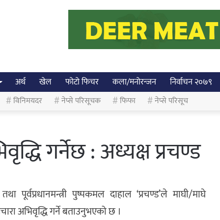
अर्थ
खेल
फोटो फिचर
कला/मनोरन्जन
निर्वाचन २०७९
विनिमयदर
नेप्से परिसूचक
फिफा
नेप्से परिसूच
द्धि गर्नेछ : अध्यक्ष प्रचण्ड
 तथा पूर्वप्रधानमन्त्री पुष्पकमल दाहाल ‘प्रचण्ड’ले माघी/माघे
ाइचारा अभिवृद्धि गर्ने बताउनुभएको छ ।