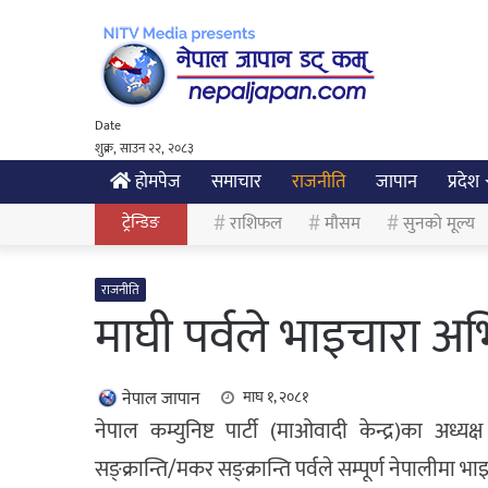
Date
शुक्र, साउन २२, २०८३
होमपेज
समाचार
राजनीति
जापान
प्रदेश
ट्रेन्डिङ
राशिफल
मौसम
सुनको मूल्य
राजनीति
माघी पर्वले भाइचारा अभिवृ
नेपाल जापान
माघ १, २०८१
नेपाल कम्युनिष्ट पार्टी (माओवादी केन्द्र)का अध्यक्ष
सङ्क्रान्ति/मकर सङ्क्रान्ति पर्वले सम्पूर्ण नेपालीमा भ