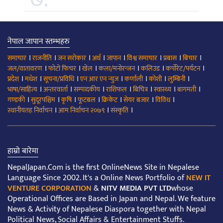
नेपाल जापान स्तम्भहरु
।
।
।
।
।
।
।
।
समाचार
राजनीति
जन सरोकार
अर्थ
जापान
विश्व समाचार
प्रबास
बिचार
।
।
।
।
।
।
जल/वातावरण
फोटो फिचर
खेल
कला/मनोरन्जन
कलिउड
कर्पोरेट/पर्यटन
।
।
।
।
।
।
।
प्रदेश
मधेश
सूचना/प्रविधि
एन आर एन न्युज
कर्णाली
कोशी
लुम्बिनी
।
।
।
।
।
।
।
भाषा/साहित्य
अन्तरवार्ता
सम्पादकीय
राशिफल
बिचित्र
स्वास्थ्य
बागमती
।
।
।
।
।
।
।
गण्डकी
सुदूरपश्चिम
कृषि
फूटबल
क्रिकेट
सेयर बजार
विविध
।
।
।
स्थानीयतह निर्वाचन
आम निर्वाचन २०७९
संस्कृति
हाम्रो बारेमा
NepalJapan.Com is the first OnlineNews Site in Nepalese
Language Since 2002. It's a Online News Portfolio of
NEW IT
VENTURE CORPORATION
&
NITV MEDIA PVT LTD
whose
Operational Offices are Based in Japan and Nepal. We feature
News & Activity of Nepalese Diaspora together with Nepal
Political News, Social Affairs & Entertainment Stuffs.