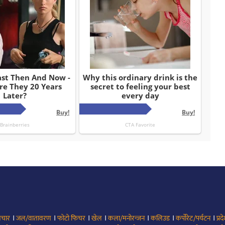
।
।
।
।
।
।
।
िचार
जल/वातावरण
फोटो फिचर
खेल
कला/मनोरन्जन
कलिउड
कर्पोरेट/पर्यटन
प्रद