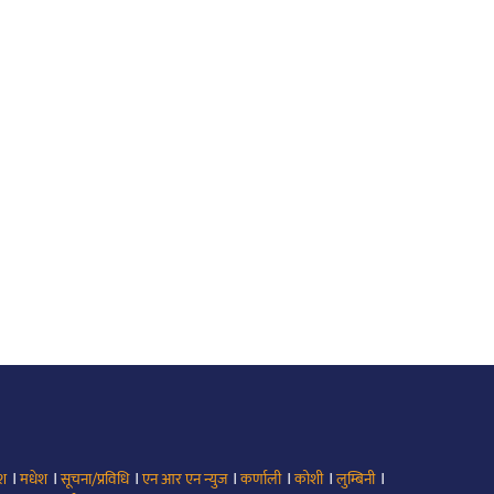
।
।
।
।
।
।
।
ेश
मधेश
सूचना/प्रविधि
एन आर एन न्युज
कर्णाली
कोशी
लुम्बिनी