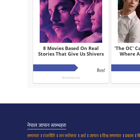
नेपाल जापान स्तम्भहरु
।
।
।
।
।
।
।
समाचार
राजनीति
जन सरोकार
अर्थ
जापान
विश्व समाचार
प्रबास
ब