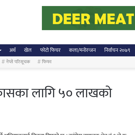
अर्थ
खेल
फोटो फिचर
कला/मनोरन्जन
निर्वाचन २०७९
नेप्से परिसूचक
फिफा
विकासका लागि ५० लाखको