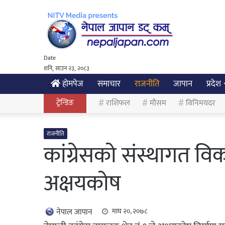
Date
शनि, साउन २३, २०८३
होमपेज
समाचार
राजनीति
जापान
प्रदेश
ट्रेन्डिङ
राशिफल
मौसम
विनिमयदर
राजनीति
कांग्रेसको संस्थागत 
अक्षयकोष
नेपाल जापान
माघ २०, २०७८