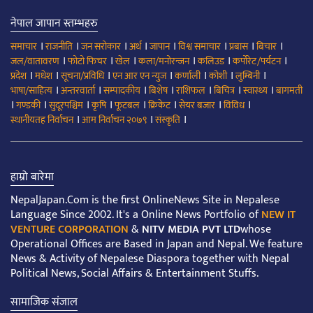
नेपाल जापान स्तम्भहरु
।
।
।
।
।
।
।
।
समाचार
राजनीति
जन सरोकार
अर्थ
जापान
विश्व समाचार
प्रबास
बिचार
।
।
।
।
।
।
जल/वातावरण
फोटो फिचर
खेल
कला/मनोरन्जन
कलिउड
कर्पोरेट/पर्यटन
।
।
।
।
।
।
।
प्रदेश
मधेश
सूचना/प्रविधि
एन आर एन न्युज
कर्णाली
कोशी
लुम्बिनी
।
।
।
।
।
।
।
भाषा/साहित्य
अन्तरवार्ता
सम्पादकीय
बिशेष
राशिफल
बिचित्र
स्वास्थ्य
बागमती
।
।
।
।
।
।
।
।
गण्डकी
सुदूरपश्चिम
कृषि
फूटबल
क्रिकेट
सेयर बजार
विविध
।
।
।
स्थानीयतह निर्वाचन
आम निर्वाचन २०७९
संस्कृति
हाम्रो बारेमा
NepalJapan.Com is the first OnlineNews Site in Nepalese
Language Since 2002. It's a Online News Portfolio of
NEW IT
VENTURE CORPORATION
&
NITV MEDIA PVT LTD
whose
Operational Offices are Based in Japan and Nepal. We feature
News & Activity of Nepalese Diaspora together with Nepal
Political News, Social Affairs & Entertainment Stuffs.
सामाजिक संजाल