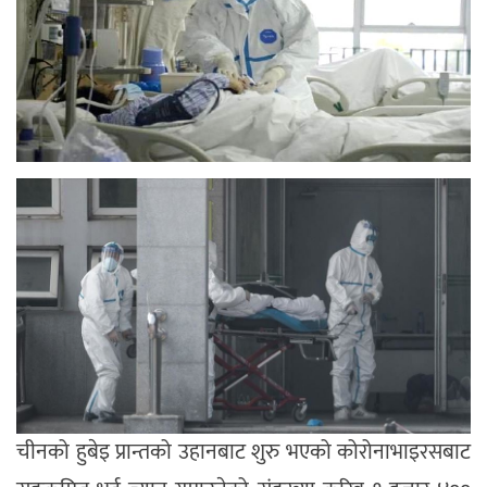
चीनको हुबेइ प्रान्तको उहानबाट शुरु भएको कोरोनाभाइरसबाट