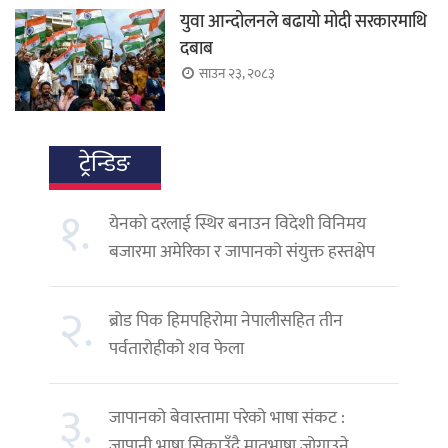
युवा आन्दोलनले बढायो मोदी सरकारमाथि
दबाब
साउन २३, २०८३
ट्रेन्डिङ
१.
येनको दरलाई स्थिर बनाउन विदेशी विनिमय
बजारमा अमेरिका र जापानको संयुक्त हस्तक्षेप
२.
ब्रोड पिक हिमपहिरोमा नेपालीसहित तीन
पर्वतारोहीको शव फेला
३.
जापानको बेवास्तामा परेको भाषा संकट :
जापानी भाषा सिकाउँदै मातृभाषा जोगाउने