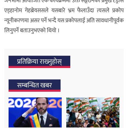
जेनेभामा आयोजित एक कार्यक्रममा उक्त सङ्गठनका प्रमुख टेड्रोस
एड्हानोम गेहब्रेयससले यसबारे भ्रम फैलाउँदा त्यसले प्रकोप
न्यूनीकरणमा असर पर्ने भन्दै यस प्रकोपलाई अति सावधानीपूर्वक
लिनुपर्ने बताउनुभएको थियो ।
प्रतिक्रिया राख्‍नुहोस्
सम्बन्धित खबर