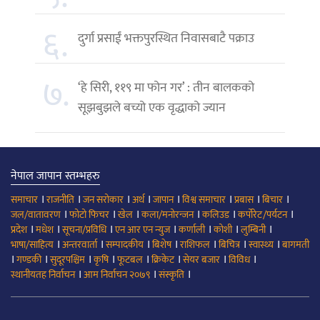
६.
दुर्गा प्रसाईं भक्तपुरस्थित निवासबाटै पक्राउ
७.
‘हे सिरी, ११९ मा फोन गर’ : तीन बालकको
सूझबुझले बच्यो एक वृद्धाको ज्यान
नेपाल जापान स्तम्भहरु
।
।
।
।
।
।
।
।
समाचार
राजनीति
जन सरोकार
अर्थ
जापान
विश्व समाचार
प्रबास
बिचार
।
।
।
।
।
।
जल/वातावरण
फोटो फिचर
खेल
कला/मनोरन्जन
कलिउड
कर्पोरेट/पर्यटन
।
।
।
।
।
।
।
प्रदेश
मधेश
सूचना/प्रविधि
एन आर एन न्युज
कर्णाली
कोशी
लुम्बिनी
।
।
।
।
।
।
।
भाषा/साहित्य
अन्तरवार्ता
सम्पादकीय
बिशेष
राशिफल
बिचित्र
स्वास्थ्य
बागमती
।
।
।
।
।
।
।
।
गण्डकी
सुदूरपश्चिम
कृषि
फूटबल
क्रिकेट
सेयर बजार
विविध
।
।
।
स्थानीयतह निर्वाचन
आम निर्वाचन २०७९
संस्कृति