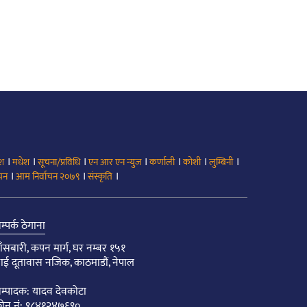
।
।
।
।
।
।
।
ेश
मधेश
सूचना/प्रविधि
एन आर एन न्युज
कर्णाली
कोशी
लुम्बिनी
।
।
।
ाचन
आम निर्वाचन २०७९
संस्कृति
म्पर्क ठेगाना
ाँसबारी, कपन मार्ग, घर नम्बर १५१
ाई दूतावास नजिक, काठमाडौं, नेपाल
म्पादक: यादव देवकोटा
ोन नं: ९८४१२४७६९०