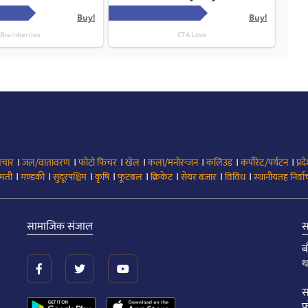
।
।
।
।
।
।
।
िचार
जल/वातावरण
फोटो फिचर
खेल
कला/मनोरन्जन
कलिउड
कर्पोरेट/पर्यटन
प्रद
।
।
।
।
।
।
।
।
मती
गण्डकी
सुदूरपश्चिम
कृषि
फूटबल
क्रिकेट
सेयर बजार
विविध
स्थानीयतह निर्व
सामाजिक संजाल
स
ब
थ
स
फ