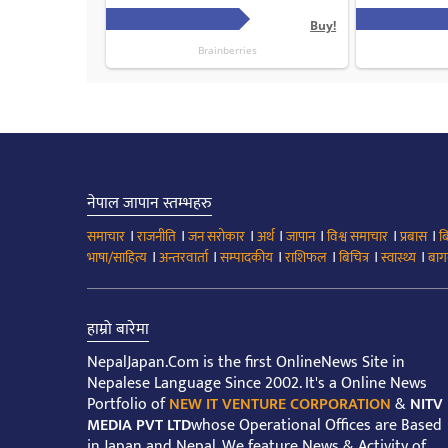
नेपाल जापान स्तम्भहरु
।
।
।
।
।
।
।
समाचार
राजनीति
जन सरोकार
अर्थ
जापान
विश्व समाचार
प्रबास
ब
।
।
।
।
।
।
भाषा/साहित्य
अन्तरवार्ता
सम्पादकीय
राशिफल
बिचित्र
स्वास्थ्य
बाग
हाम्रो बारेमा
NepalJapan.Com is the first OnlineNews Site in
Nepalese Language Since 2002. It's a Online News
Portfolio of
NEW IT VENTURE CORPORATION
&
NITV
MEDIA PVT LTD
whose Operational Offices are Based
in Japan and Nepal. We feature News & Activity of