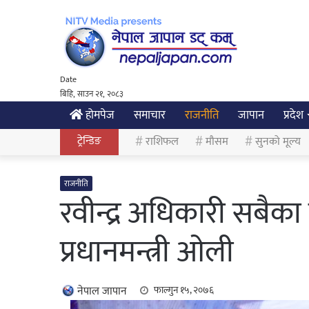
Date
बिहि, साउन २१, २०८३
होमपेज
समाचार
राजनीति
जापान
प्रदेश
ट्रेन्डिङ
राशिफल
मौसम
सुनको मूल्य
राजनीति
रवीन्द्र अधिकारी सबैका
प्रधानमन्त्री ओली
नेपाल जापान
फाल्गुन १५, २०७६