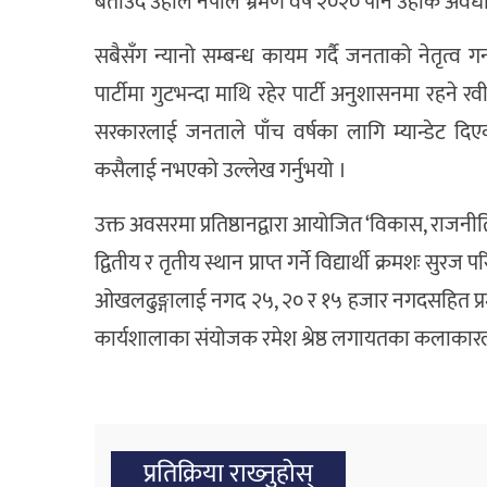
बताउँदै उहाँले नेपाल भ्रमण वर्ष २०२० पनि उहाँकै अव
सबैसँग न्यानो सम्बन्ध कायम गर्दै जनताको नेतृत्व गर्न 
पार्टीमा गुटभन्दा माथि रहेर पार्टी अनुशासनमा रहने रवी
सरकारलाई जनताले पाँच वर्षका लागि म्यान्डेट दिए
कसैलाई नभएको उल्लेख गर्नुभयो ।
उक्त अवसरमा प्रतिष्ठानद्वारा आयोजित ‘विकास, राजनीति र
द्वितीय र तृतीय स्थान प्राप्त गर्ने विद्यार्थी क्रमशः 
ओखलढुङ्गालाई नगद २५, २० र १५ हजार नगदसहित प्रमाणप
कार्यशालाका संयोजक रमेश श्रेष्ठ लगायतका कलाकारलाई
प्रतिक्रिया राख्‍नुहोस्