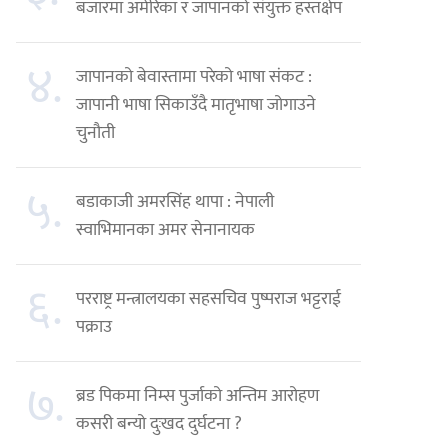
बजारमा अमेरिका र जापानको संयुक्त हस्तक्षेप
४.
जापानको बेवास्तामा परेको भाषा संकट :
जापानी भाषा सिकाउँदै मातृभाषा जोगाउने
चुनौती
५.
बडाकाजी अमरसिंह थापा : नेपाली
स्वाभिमानका अमर सेनानायक
६.
परराष्ट्र मन्त्रालयका सहसचिव पुष्पराज भट्टराई
पक्राउ
७.
ब्रड पिकमा निम्स पुर्जाको अन्तिम आरोहण
कसरी बन्यो दुःखद दुर्घटना ?