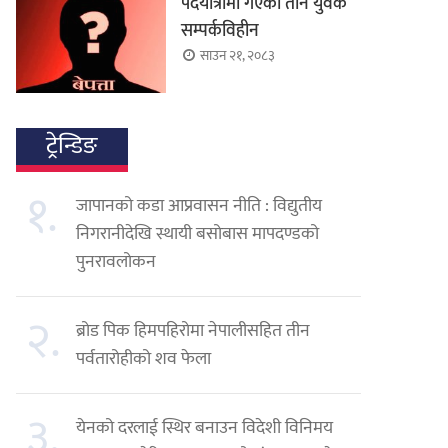
पदयात्रामा गएका तीन युवक
सम्पर्कविहीन
साउन २१, २०८३
ट्रेन्डिङ
१.
जापानको कडा आप्रवासन नीति : विद्युतीय
निगरानीदेखि स्थायी बसोबास मापदण्डको
पुनरावलोकन
२.
ब्रोड पिक हिमपहिरोमा नेपालीसहित तीन
पर्वतारोहीको शव फेला
३.
येनको दरलाई स्थिर बनाउन विदेशी विनिमय