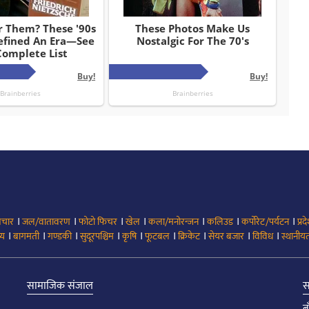
।
।
।
।
।
।
।
िचार
जल/वातावरण
फोटो फिचर
खेल
कला/मनोरन्जन
कलिउड
कर्पोरेट/पर्यटन
प्रद
।
।
।
।
।
।
।
।
।
्य
बागमती
गण्डकी
सुदूरपश्चिम
कृषि
फूटबल
क्रिकेट
सेयर बजार
विविध
स्थानीयत
सामाजिक संजाल
स
ब