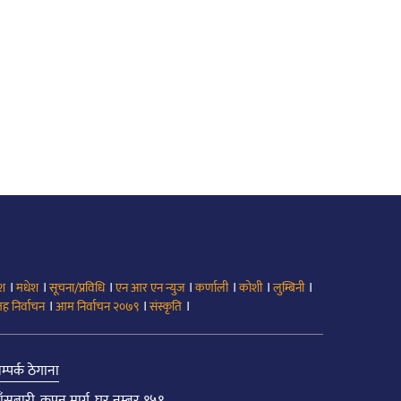
।
।
।
।
।
।
।
ेश
मधेश
सूचना/प्रविधि
एन आर एन न्युज
कर्णाली
कोशी
लुम्बिनी
।
।
।
ह निर्वाचन
आम निर्वाचन २०७९
संस्कृति
म्पर्क ठेगाना
ाँसबारी, कपन मार्ग, घर नम्बर १५१