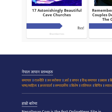
नेपाल जापान स्तम्भहरु
।
।
।
।
।
।
।
समाचार
राजनीति
जन सरोकार
अर्थ
जापान
विश्व समाचार
प्रबास
ब
।
।
।
।
।
।
भाषा/साहित्य
अन्तरवार्ता
सम्पादकीय
बिशेष
राशिफल
बिचित्र
स्वास्थ
हाम्रो बारेमा
NepalJapan.Com is the first OnlineNews Site in