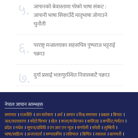
५.
जापानको बेवास्तामा परेको भाषा संकट :
जापानी भाषा सिकाउँदै मातृभाषा जोगाउने
चुनौती
६.
परराष्ट्र मन्त्रालयका सहसचिव पुष्पराज भट्टराई
पक्राउ
७.
दुर्गा प्रसाईं भक्तपुरस्थित निवासबाटै पक्राउ
नेपाल जापान स्तम्भहरु
।
।
।
।
।
।
।
।
समाचार
राजनीति
जन सरोकार
अर्थ
जापान
विश्व समाचार
प्रबास
बिचार
।
।
।
।
।
।
जल/वातावरण
फोटो फिचर
खेल
कला/मनोरन्जन
कलिउड
कर्पोरेट/पर्यटन
।
।
।
।
।
।
।
प्रदेश
मधेश
सूचना/प्रविधि
एन आर एन न्युज
कर्णाली
कोशी
लुम्बिनी
।
।
।
।
।
।
।
भाषा/साहित्य
अन्तरवार्ता
सम्पादकीय
राशिफल
बिचित्र
स्वास्थ्य
बागमती