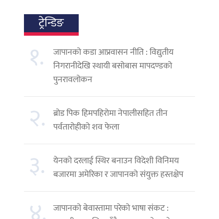
ट्रेन्डिङ
१.
जापानको कडा आप्रवासन नीति : विद्युतीय
निगरानीदेखि स्थायी बसोबास मापदण्डको
पुनरावलोकन
२.
ब्रोड पिक हिमपहिरोमा नेपालीसहित तीन
पर्वतारोहीको शव फेला
३.
येनको दरलाई स्थिर बनाउन विदेशी विनिमय
बजारमा अमेरिका र जापानको संयुक्त हस्तक्षेप
४.
जापानको बेवास्तामा परेको भाषा संकट :