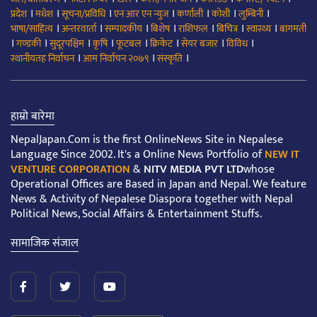
।
।
।
।
।
।
।
प्रदेश
मधेश
सूचना/प्रविधि
एन आर एन न्युज
कर्णाली
कोशी
लुम्बिनी
।
।
।
।
।
।
।
भाषा/साहित्य
अन्तरवार्ता
सम्पादकीय
बिशेष
राशिफल
बिचित्र
स्वास्थ्य
बागमती
।
।
।
।
।
।
।
।
गण्डकी
सुदूरपश्चिम
कृषि
फूटबल
क्रिकेट
सेयर बजार
विविध
।
।
।
स्थानीयतह निर्वाचन
आम निर्वाचन २०७९
संस्कृति
हाम्रो बारेमा
NepalJapan.Com is the first OnlineNews Site in Nepalese
Language Since 2002. It's a Online News Portfolio of
NEW IT
VENTURE CORPORATION
&
NITV MEDIA PVT LTD
whose
Operational Offices are Based in Japan and Nepal. We feature
News & Activity of Nepalese Diaspora together with Nepal
Political News, Social Affairs & Entertainment Stuffs.
सामाजिक संजाल