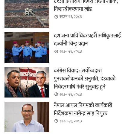
८१औँ हिरोसिमा दिवस : दिगो शान्ति,
निःशस्त्रीकरणमा जोड
साउन २१, २०८३
दश जना प्राविधिक प्रहरी अधिकृतलाई
दर्ज्यानी चिन्ह प्रदान
साउन २१, २०८३
कांग्रेस विवाद : सर्वोच्चद्वारा
पुनरावलोकनको अनुमति, देउवाको
निवेदनमाथि फेरि सुनुवाइ हुने
साउन २१, २०८३
नेपाल आयल निगमको कार्यकारी
निर्देशकमा नागेन्द्र साह नियुक्त
साउन २१, २०८३