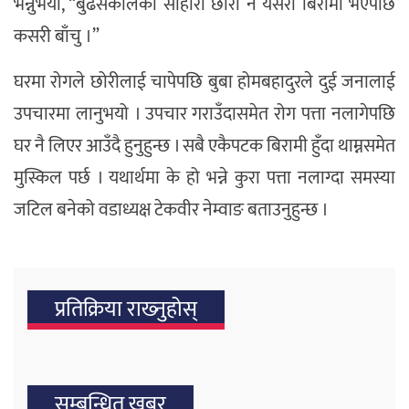
भन्नुभयो, “बुढेसकालका साहारा छोरी नै यसरी बिरामी भएपछि
कसरी बाँचु ।”
घरमा रोगले छोरीलाई चापेपछि बुबा होमबहादुरले दुई जनालाई
उपचारमा लानुभयो । उपचार गराउँदासमेत रोग पत्ता नलागेपछि
घर नै लिएर आउँदै हुनुहुन्छ । सबै एकैपटक बिरामी हुँदा थाम्नसमेत
मुस्किल पर्छ । यथार्थमा के हो भन्ने कुरा पत्ता नलाग्दा समस्या
जटिल बनेको वडाध्यक्ष टेकवीर नेम्वाङ बताउनुहुन्छ ।
प्रतिक्रिया राख्‍नुहोस्
सम्बन्धित खबर