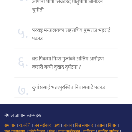
जापानी भाषा सिकाउँदै मातृभाषा जोगाउने
चुनौती
५.
परराष्ट्र मन्त्रालयका सहसचिव पुष्पराज भट्टराई
पक्राउ
६.
ब्रड पिकमा निम्स पुर्जाको अन्तिम आरोहण
कसरी बन्यो दुःखद दुर्घटना ?
७.
दुर्गा प्रसाईं भक्तपुरस्थित निवासबाटै पक्राउ
नेपाल जापान स्तम्भहरु
।
।
।
।
।
।
।
।
समाचार
राजनीति
जन सरोकार
अर्थ
जापान
विश्व समाचार
प्रबास
बिचार
।
।
।
।
।
।
जल/वातावरण
फोटो फिचर
खेल
कला/मनोरन्जन
कलिउड
कर्पोरेट/पर्यटन