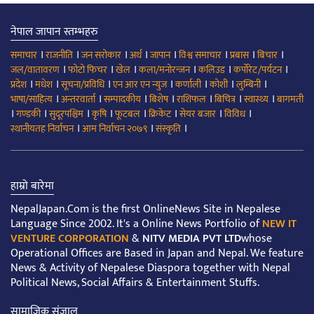
नेपाल जापान स्तम्भहरु
।
।
।
।
।
।
।
।
समाचार
राजनीति
जन सरोकार
अर्थ
जापान
विश्व समाचार
प्रबास
बिचार
।
।
।
।
।
।
जल/वातावरण
फोटो फिचर
खेल
कला/मनोरन्जन
कलिउड
कर्पोरेट/पर्यटन
।
।
।
।
।
।
।
प्रदेश
मधेश
सूचना/प्रविधि
एन आर एन न्युज
कर्णाली
कोशी
लुम्बिनी
।
।
।
।
।
।
।
भाषा/साहित्य
अन्तरवार्ता
सम्पादकीय
बिशेष
राशिफल
बिचित्र
स्वास्थ्य
बागमती
।
।
।
।
।
।
।
।
गण्डकी
सुदूरपश्चिम
कृषि
फूटबल
क्रिकेट
सेयर बजार
विविध
।
।
।
स्थानीयतह निर्वाचन
आम निर्वाचन २०७९
संस्कृति
हाम्रो बारेमा
NepalJapan.Com is the first OnlineNews Site in Nepalese
Language Since 2002. It's a Online News Portfolio of
NEW IT
VENTURE CORPORATION
&
NITV MEDIA PVT LTD
whose
Operational Offices are Based in Japan and Nepal. We feature
News & Activity of Nepalese Diaspora together with Nepal
Political News, Social Affairs & Entertainment Stuffs.
सामाजिक संजाल