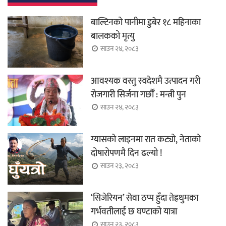
बाल्टिनको पानीमा डुबेर १८ महिनाका
बालकको मृत्यु
साउन २४, २०८३
आवश्यक वस्तु स्वदेशमै उत्पादन गरी
रोजगारी सिर्जना गर्छौँ : मन्त्री पुन
साउन २४, २०८३
ग्यासको लाइनमा रात कट्यो, नेताको
दोषारोपणमै दिन ढल्यो !
साउन २३, २०८३
‘सिजेरियन’ सेवा ठप्प हुँदा तेह्रथुमका
गर्भवतीलाई छ घण्टाको यात्रा
साउन २३, २०८३