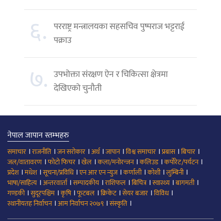
६.
परराष्ट्र मन्त्रालयका सहसचिव पुष्पराज भट्टराई
पक्राउ
७.
उपभोक्ता संरक्षण ऐन र चिकित्सा क्षेत्रमा
देखिएको चुनौती
नेपाल जापान स्तम्भहरु
।
।
।
।
।
।
।
।
समाचार
राजनीति
जन सरोकार
अर्थ
जापान
विश्व समाचार
प्रबास
बिचार
।
।
।
।
।
।
जल/वातावरण
फोटो फिचर
खेल
कला/मनोरन्जन
कलिउड
कर्पोरेट/पर्यटन
।
।
।
।
।
।
।
प्रदेश
मधेश
सूचना/प्रविधि
एन आर एन न्युज
कर्णाली
कोशी
लुम्बिनी
।
।
।
।
।
।
।
भाषा/साहित्य
अन्तरवार्ता
सम्पादकीय
राशिफल
बिचित्र
स्वास्थ्य
बागमती
।
।
।
।
।
।
।
गण्डकी
सुदूरपश्चिम
कृषि
फूटबल
क्रिकेट
सेयर बजार
विविध
।
।
।
स्थानीयतह निर्वाचन
आम निर्वाचन २०७९
संस्कृति