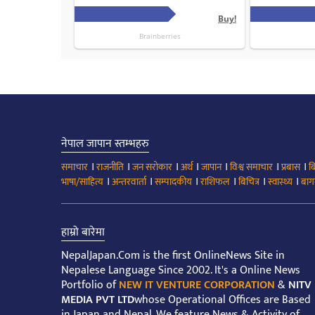
नेपाल जापान स्तम्भहरु
।
।
।
।
।
।
।
समाचार
राजनीति
जन सरोकार
अर्थ
जापान
विश्व समाचार
प्रबास
ब
।
।
।
।
।
।
भाषा/साहित्य
अन्तरवार्ता
सम्पादकीय
राशिफल
बिचित्र
स्वास्थ्य
बाग
हाम्रो बारेमा
NepalJapan.Com is the first OnlineNews Site in
Nepalese Language Since 2002. It's a Online News
Portfolio of
NEW IT VENTURE CORPORATION
&
NITV
MEDIA PVT LTD
whose Operational Offices are Based
in Japan and Nepal. We feature News & Activity of