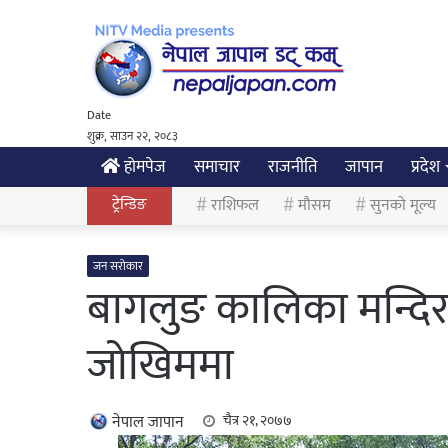
Date
शुक्र, साउन २२, २०८३
होमपेज
समाचार
राजनीति
जापान
प्रदेश
ट्रेन्डिङ
राशिफल
मौसम
सुनको मूल्य
जन सरोकार
बागलुङ कालिका मन्दिर
जोखिममा
नेपाल जापान
चैत्र २१, २०७७