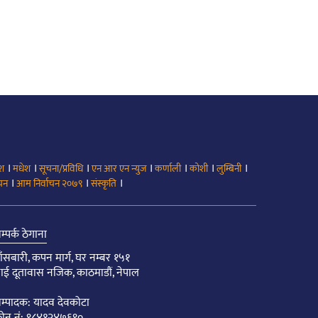
।
।
।
।
।
।
।
ेश
मधेश
सूचना/प्रविधि
एन आर एन न्युज
कर्णाली
कोशी
लुम्बिनी
।
।
।
ाचन
आम निर्वाचन २०७९
संस्कृति
म्पर्क ठेगाना
ाँसबारी, कपन मार्ग, घर नम्बर १५१
ाई दूतावास नजिक, काठमाडौं, नेपाल
म्पादक: यादव देवकोटा
ोन नं: ९८४१२४७६९०