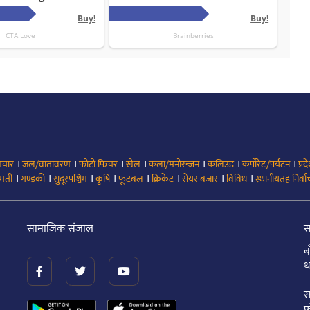
।
।
।
।
।
।
।
िचार
जल/वातावरण
फोटो फिचर
खेल
कला/मनोरन्जन
कलिउड
कर्पोरेट/पर्यटन
प्रद
।
।
।
।
।
।
।
।
मती
गण्डकी
सुदूरपश्चिम
कृषि
फूटबल
क्रिकेट
सेयर बजार
विविध
स्थानीयतह निर्व
सामाजिक संजाल
स
ब
थ
स
फ