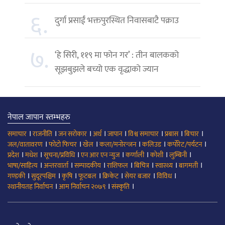
६.
दुर्गा प्रसाईं भक्तपुरस्थित निवासबाटै पक्राउ
७.
‘हे सिरी, ११९ मा फोन गर’ : तीन बालकको
सूझबुझले बच्यो एक वृद्धाको ज्यान
नेपाल जापान स्तम्भहरु
।
।
।
।
।
।
।
।
समाचार
राजनीति
जन सरोकार
अर्थ
जापान
विश्व समाचार
प्रबास
बिचार
।
।
।
।
।
।
जल/वातावरण
फोटो फिचर
खेल
कला/मनोरन्जन
कलिउड
कर्पोरेट/पर्यटन
।
।
।
।
।
।
।
प्रदेश
मधेश
सूचना/प्रविधि
एन आर एन न्युज
कर्णाली
कोशी
लुम्बिनी
।
।
।
।
।
।
।
भाषा/साहित्य
अन्तरवार्ता
सम्पादकीय
राशिफल
बिचित्र
स्वास्थ्य
बागमती
।
।
।
।
।
।
।
गण्डकी
सुदूरपश्चिम
कृषि
फूटबल
क्रिकेट
सेयर बजार
विविध
।
।
।
स्थानीयतह निर्वाचन
आम निर्वाचन २०७९
संस्कृति