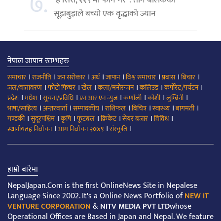
७.
‘हे सिरी, ११९ मा फोन गर’ : तीन बालकको
सूझबुझले बच्यो एक वृद्धाको ज्यान
नेपाल जापान स्तम्भहरु
।
।
।
।
।
।
।
।
समाचार
राजनीति
जन सरोकार
अर्थ
जापान
विश्व समाचार
प्रबास
बिचार
।
।
।
।
।
।
जल/वातावरण
फोटो फिचर
खेल
कला/मनोरन्जन
कलिउड
कर्पोरेट/पर्यटन
।
।
।
।
।
।
।
प्रदेश
मधेश
सूचना/प्रविधि
एन आर एन न्युज
कर्णाली
कोशी
लुम्बिनी
।
।
।
।
।
।
।
भाषा/साहित्य
अन्तरवार्ता
सम्पादकीय
राशिफल
बिचित्र
स्वास्थ्य
बागमती
।
।
।
।
।
।
।
गण्डकी
सुदूरपश्चिम
कृषि
फूटबल
क्रिकेट
सेयर बजार
विविध
।
।
।
स्थानीयतह निर्वाचन
आम निर्वाचन २०७९
संस्कृति
हाम्रो बारेमा
NepalJapan.Com is the first OnlineNews Site in Nepalese
Language Since 2002. It's a Online News Portfolio of
NEW IT
VENTURE CORPORATION
&
NITV MEDIA PVT LTD
whose
Operational Offices are Based in Japan and Nepal. We feature