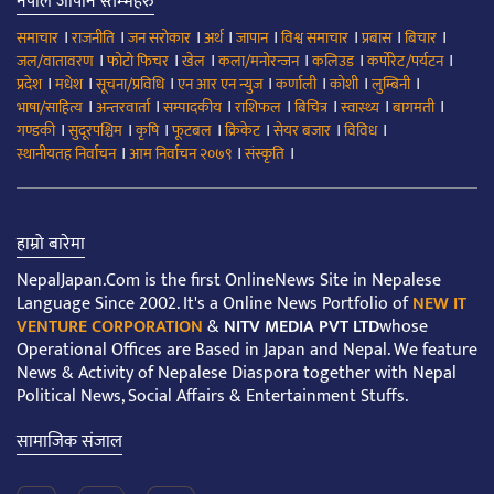
नेपाल जापान स्तम्भहरु
।
।
।
।
।
।
।
।
समाचार
राजनीति
जन सरोकार
अर्थ
जापान
विश्व समाचार
प्रबास
बिचार
।
।
।
।
।
।
जल/वातावरण
फोटो फिचर
खेल
कला/मनोरन्जन
कलिउड
कर्पोरेट/पर्यटन
।
।
।
।
।
।
।
प्रदेश
मधेश
सूचना/प्रविधि
एन आर एन न्युज
कर्णाली
कोशी
लुम्बिनी
।
।
।
।
।
।
।
भाषा/साहित्य
अन्तरवार्ता
सम्पादकीय
राशिफल
बिचित्र
स्वास्थ्य
बागमती
।
।
।
।
।
।
।
गण्डकी
सुदूरपश्चिम
कृषि
फूटबल
क्रिकेट
सेयर बजार
विविध
।
।
।
स्थानीयतह निर्वाचन
आम निर्वाचन २०७९
संस्कृति
हाम्रो बारेमा
NepalJapan.Com is the first OnlineNews Site in Nepalese
Language Since 2002. It's a Online News Portfolio of
NEW IT
VENTURE CORPORATION
&
NITV MEDIA PVT LTD
whose
Operational Offices are Based in Japan and Nepal. We feature
News & Activity of Nepalese Diaspora together with Nepal
Political News, Social Affairs & Entertainment Stuffs.
सामाजिक संजाल