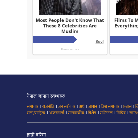
नेपाल जापान स्तम्भहरु
।
।
।
।
।
।
।
समाचार
राजनीति
जन सरोकार
अर्थ
जापान
विश्व समाचार
प्रबास
ब
।
।
।
।
।
।
भाषा/साहित्य
अन्तरवार्ता
सम्पादकीय
बिशेष
राशिफल
बिचित्र
स्वास्थ
हाम्रो बारेमा