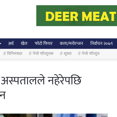
अर्थ
खेल
फोटो फिचर
कला/मनोरन्जन
निर्वाचन २०७९
विनिमयदर
नेप्से परिसूचक
सुस्ता
नेप्से परिसूच
ी अस्पतालले नहेरेपछि
लन