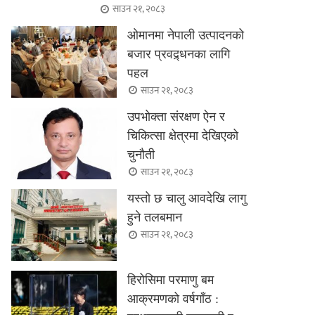
साउन २१, २०८३
ओमानमा नेपाली उत्पादनको
बजार प्रवद्र्धनका लागि
पहल
साउन २१, २०८३
उपभोक्ता संरक्षण ऐन र
चिकित्सा क्षेत्रमा देखिएको
चुनौती
साउन २१, २०८३
यस्तो छ चालु आवदेखि लागु
हुने तलबमान
साउन २१, २०८३
हिरोसिमा परमाणु बम
आक्रमणको वर्षगाँठ :