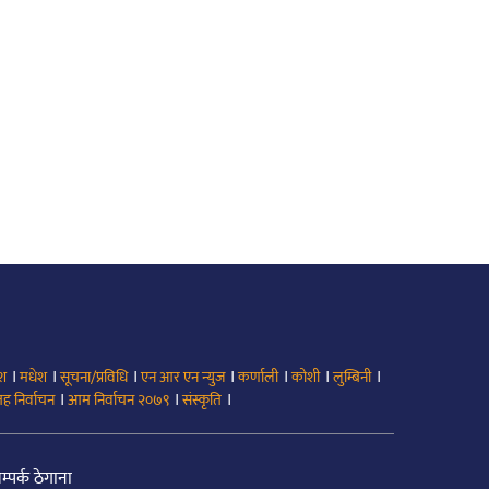
।
।
।
।
।
।
।
ेश
मधेश
सूचना/प्रविधि
एन आर एन न्युज
कर्णाली
कोशी
लुम्बिनी
।
।
।
ह निर्वाचन
आम निर्वाचन २०७९
संस्कृति
म्पर्क ठेगाना