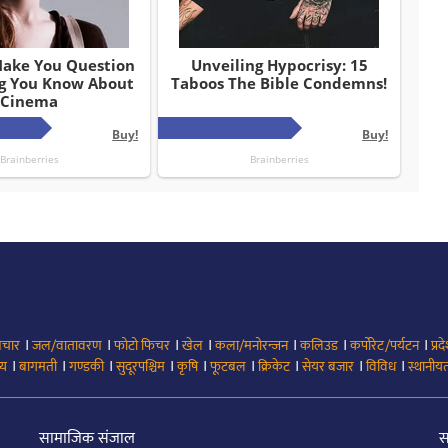
।
।
।
।
।
।
।
िचार
जल/वातावरण
फोटो फिचर
खेल
कला/मनोरन्जन
कलिउड
कर्पोरेट/पर्यटन
प्रद
।
।
।
।
।
।
।
।
।
्य
बागमती
गण्डकी
सुदूरपश्चिम
कृषि
फूटबल
क्रिकेट
सेयर बजार
विविध
स्थानीयत
सामाजिक संजाल
स