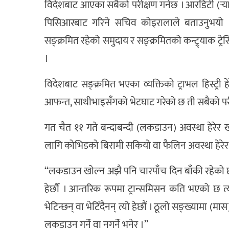
विदेशबाट आएका सबैको परीक्षण गर्नेछ । आरडिटी (र्‍यापि
पिसिआरबाट गरिने सचिव कोइरालाले बताउनुभयो । 
सङ्क्रमित रहेको समुदाय र सङ्क्रमितको कन्ट्र्याक ट्र
।
विदेशबाट सङ्क्रमित भएका व्यक्तिको ट्राभल हिस्ट्री
आफन्त, साथीभाइसँगको भेटघाट गरेको छ ती सबैको परी
गत चैत ११ गते बन्दाबन्दी (लकडाउन) अवस्था हेरे
लागि कोभिडको बिरामी सकियो वा फैलिन अवस्था हेरेर मा
‘‘लकडाउन खोल्न अझै पनि चारपाँच दिन बाँकी रहेको छ ।
हेर्छौं । आन्तरिक रूपमा ट्रान्समिसन कति भएको छ त्यो
भेटिन्छन् वा भेटिँदैनन् त्यो हेछौं । ठूलो सङ्ख्यामा (मास)
लकडाउन गर्ने वा नगर्ने भनेर ।’’