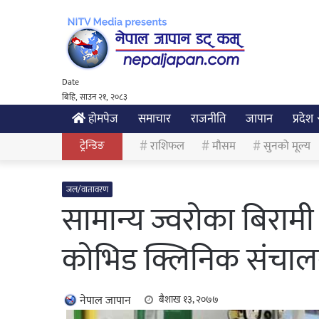
Date
बिहि, साउन २१, २०८३
होमपेज
समाचार
राजनीति
जापान
प्रदेश
ट्रेन्डिङ
राशिफल
मौसम
सुनको मूल्य
जल/वातावरण
सामान्य ज्वरोका बिराम
कोभिड क्लिनिक संचा
नेपाल जापान
बैशाख १३, २०७७