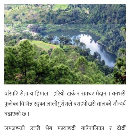
वरिपरि सेताम्य हिमाल । हरियो खर्क र समथर मैदान । वनभरी
फुलेका विभिन्न रङ्गका लालीगुराँसले बराहपोखरी तालको सौन्दर्य
बढाएको छ ।
लमजुङको उत्तरी भेग मस्र्याङ्दी गाउँपालिका र दोर्दी