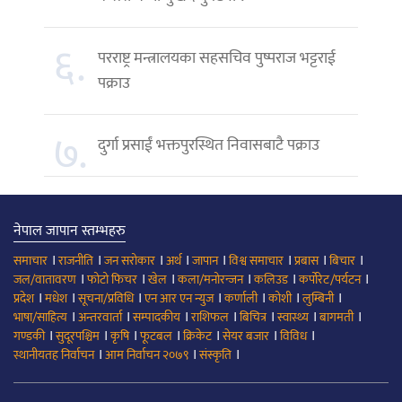
६.
परराष्ट्र मन्त्रालयका सहसचिव पुष्पराज भट्टराई
पक्राउ
७.
दुर्गा प्रसाईं भक्तपुरस्थित निवासबाटै पक्राउ
नेपाल जापान स्तम्भहरु
।
।
।
।
।
।
।
।
समाचार
राजनीति
जन सरोकार
अर्थ
जापान
विश्व समाचार
प्रबास
बिचार
।
।
।
।
।
।
जल/वातावरण
फोटो फिचर
खेल
कला/मनोरन्जन
कलिउड
कर्पोरेट/पर्यटन
।
।
।
।
।
।
।
प्रदेश
मधेश
सूचना/प्रविधि
एन आर एन न्युज
कर्णाली
कोशी
लुम्बिनी
।
।
।
।
।
।
।
भाषा/साहित्य
अन्तरवार्ता
सम्पादकीय
राशिफल
बिचित्र
स्वास्थ्य
बागमती
।
।
।
।
।
।
।
गण्डकी
सुदूरपश्चिम
कृषि
फूटबल
क्रिकेट
सेयर बजार
विविध
।
।
।
स्थानीयतह निर्वाचन
आम निर्वाचन २०७९
संस्कृति