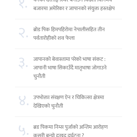
१.
येनको दरलाई स्थिर बनाउन विदेशी विनिमय
बजारमा अमेरिका र जापानको संयुक्त हस्तक्षेप
२.
ब्रोड पिक हिमपहिरोमा नेपालीसहित तीन
पर्वतारोहीको शव फेला
३.
जापानको बेवास्तामा परेको भाषा संकट :
जापानी भाषा सिकाउँदै मातृभाषा जोगाउने
चुनौती
४.
उपभोक्ता संरक्षण ऐन र चिकित्सा क्षेत्रमा
देखिएको चुनौती
५.
ब्रड पिकमा निम्स पुर्जाको अन्तिम आरोहण
कसरी बन्यो दुःखद दुर्घटना ?