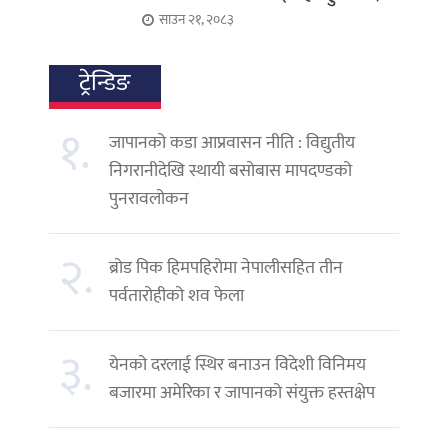
साउन २१, २०८३
ट्रेन्डिङ
१.
जापानको कडा आप्रवासन नीति : विद्युतीय
निगरानीदेखि स्थायी बसोबास मापदण्डको
पुनरावलोकन
२.
ब्रोड पिक हिमपहिरोमा नेपालीसहित तीन
पर्वतारोहीको शव फेला
३.
येनको दरलाई स्थिर बनाउन विदेशी विनिमय
बजारमा अमेरिका र जापानको संयुक्त हस्तक्षेप