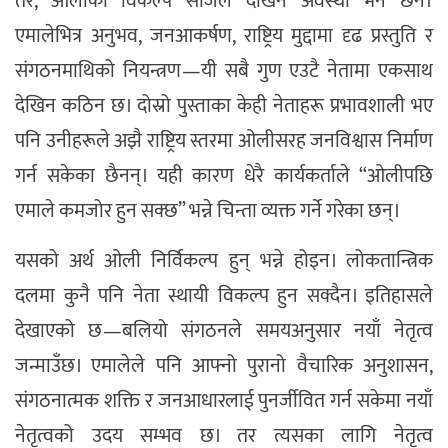
तर, ओलीको विकल्प सजिलै देखिने अवस्था भने छैन।
एमालेभित्र अनुभव, जनआकर्षण, राष्ट्रिय मुद्दामा दृढ प्रस्तुति र
संगठनमाथिको नियन्त्रण—यी सबै गुण एउटै नेतामा एकसाथ
देखिन कठिन छ। दोस्रो पुस्ताका केही नेताहरू प्रभावशाली भए
पनि उनीहरूले अझै राष्ट्रिय स्तरमा ओलीसरह जनविश्वास निर्माण
गर्न सकेका छैनन्। यही कारण धेरै कार्यकर्ताले “ओलीपछि
एमाले कमजोर हुन सक्छ” भन्ने चिन्ता व्यक्त गर्ने गरेका छन्।
यसको अर्थ ओली निर्विकल्प हुन् भन्ने होइन। लोकतान्त्रिक
दलमा कुनै पनि नेता स्थायी विकल्प हुन सक्दैन। इतिहासले
देखाएको छ—बलियो संगठनले समयअनुसार नयाँ नेतृत्व
जन्माउँछ। एमालेले पनि आफ्नो पुरानो वैचारिक अनुशासन,
संगठनात्मक शक्ति र जनआधारलाई पुनर्जीवित गर्न सकेमा नयाँ
नेतृत्वको उदय सम्भव छ। तर त्यसका लागि नेतृत्व