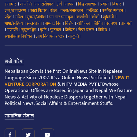
।
।
।
।
।
।
।
।
समाचार
राजनीति
जन सरोकार
अर्थ
जापान
विश्व समाचार
प्रबास
बिचार
।
।
।
।
।
।
जल/वातावरण
फोटो फिचर
खेल
कला/मनोरन्जन
कलिउड
कर्पोरेट/पर्यटन
।
।
।
।
।
।
।
प्रदेश
मधेश
सूचना/प्रविधि
एन आर एन न्युज
कर्णाली
कोशी
लुम्बिनी
।
।
।
।
।
।
।
भाषा/साहित्य
अन्तरवार्ता
सम्पादकीय
बिशेष
राशिफल
बिचित्र
स्वास्थ्य
बागमती
।
।
।
।
।
।
।
।
गण्डकी
सुदूरपश्चिम
कृषि
फूटबल
क्रिकेट
सेयर बजार
विविध
।
।
।
स्थानीयतह निर्वाचन
आम निर्वाचन २०७९
संस्कृति
हाम्रो बारेमा
NepalJapan.Com is the first OnlineNews Site in Nepalese
Language Since 2002. It's a Online News Portfolio of
NEW IT
VENTURE CORPORATION
&
NITV MEDIA PVT LTD
whose
Operational Offices are Based in Japan and Nepal. We feature
News & Activity of Nepalese Diaspora together with Nepal
Political News, Social Affairs & Entertainment Stuffs.
सामाजिक संजाल