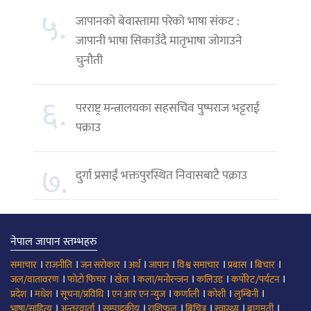
५.
जापानको बेवास्तामा परेको भाषा संकट :
जापानी भाषा सिकाउँदै मातृभाषा जोगाउने
चुनौती
६.
परराष्ट्र मन्त्रालयका सहसचिव पुष्पराज भट्टराई
पक्राउ
७.
दुर्गा प्रसाईं भक्तपुरस्थित निवासबाटै पक्राउ
नेपाल जापान स्तम्भहरु
।
।
।
।
।
।
।
।
समाचार
राजनीति
जन सरोकार
अर्थ
जापान
विश्व समाचार
प्रबास
बिचार
।
।
।
।
।
।
जल/वातावरण
फोटो फिचर
खेल
कला/मनोरन्जन
कलिउड
कर्पोरेट/पर्यटन
।
।
।
।
।
।
।
प्रदेश
मधेश
सूचना/प्रविधि
एन आर एन न्युज
कर्णाली
कोशी
लुम्बिनी
।
।
।
।
।
।
।
भाषा/साहित्य
अन्तरवार्ता
सम्पादकीय
राशिफल
बिचित्र
स्वास्थ्य
बागमती