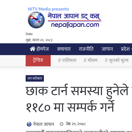
Date
शुक्र, साउन २२, २०८३
होमपेज
समाचार
राजनीति
जापान
प्रदेश
ट्रेन्डिङ
राशिफल
मौसम
सुनको मूल्य
जन सरोकार
छाक टार्न समस्या हुने
११८० मा सम्पर्क गर्ने
नेपाल जापान
जेष्ठ २०, २०७८