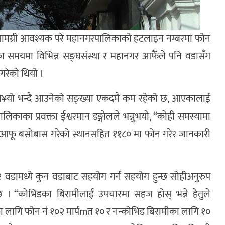
ामग्री आवश्यक परे महानगरपालिकाको हटलाइन नम्बरमा फोन
का समयमा विभिन्न सङ्घसंस्था र महानगर आफैँले पनि वडासँग
गरेको थियो ।
 प¥यो भन्दै आउनेको सङ्ख्या एकदमै कम रहेको छ, आएकालाई
िकाका प्रवक्ता ईश्वरमान डङ्गोलले भन्नुभयो, “कोही समस्यामा
ो भए आफू बसोबास गरेको स्थानसहित ११८० मा फोन गरेर जानकारी
वडामध्ये कुन वडाबाट सहयोग गर्न सहयोग हुन्छ सोहीअनुरुप
। “कोभिडका बिरामीलाई उपचारमा सहज होस् भन्ने हेतुले
ा लागि फोन नं १०२ मार्पmत १० र नन्कोभिड बिरामीका लागि १०