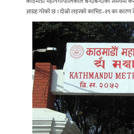
काठमाडौँ महानगरपालिकाले बन्दाबन्दीको समयमा कस
आग्रह गरेको छ । दोस्रो लहरको काभिड–१९ का कारण द