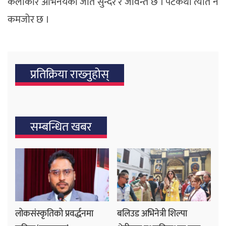
कलाकार अभिनयको जति सुन्दर र जीवन्त छ । पटकथा त्यति नै
कमजोर छ ।
प्रतिक्रिया राख्‍नुहोस्
सम्बन्धित खबर
लोकसंस्कृतिको प्रवर्द्धनमा
बलिउड अभिनेत्री शिल्पा