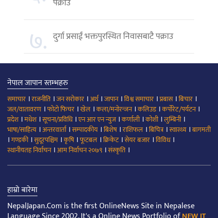
पक्राउ
७.
दुर्गा प्रसाईं भक्तपुरस्थित निवासबाटै पक्राउ
नेपाल जापान स्तम्भहरु
।
।
।
।
।
।
।
।
समाचार
राजनीति
जन सरोकार
अर्थ
जापान
विश्व समाचार
प्रबास
बिचार
।
।
।
।
।
।
जल/वातावरण
फोटो फिचर
खेल
कला/मनोरन्जन
कलिउड
कर्पोरेट/पर्यटन
।
।
।
।
।
।
।
प्रदेश
मधेश
सूचना/प्रविधि
एन आर एन न्युज
कर्णाली
कोशी
लुम्बिनी
।
।
।
।
।
।
।
भाषा/साहित्य
अन्तरवार्ता
सम्पादकीय
बिशेष
राशिफल
बिचित्र
स्वास्थ्य
बागमती
।
।
।
।
।
।
।
।
गण्डकी
सुदूरपश्चिम
कृषि
फूटबल
क्रिकेट
सेयर बजार
विविध
।
।
।
स्थानीयतह निर्वाचन
आम निर्वाचन २०७९
संस्कृति
हाम्रो बारेमा
NepalJapan.Com is the first OnlineNews Site in Nepalese
Language Since 2002. It's a Online News Portfolio of
NEW IT