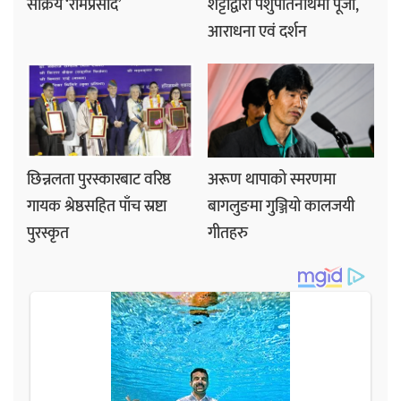
सक्रिय ‘रामप्रसाद’
शेट्टीद्वारा पशुपतिनाथमा पूजा,
आराधना एवं दर्शन
छिन्नलता पुरस्कारबाट वरिष्ठ
अरूण थापाको स्मरणमा
गायक श्रेष्ठसहित पाँच स्रष्टा
बागलुङमा गुञ्जियो कालजयी
पुरस्कृत
गीतहरु