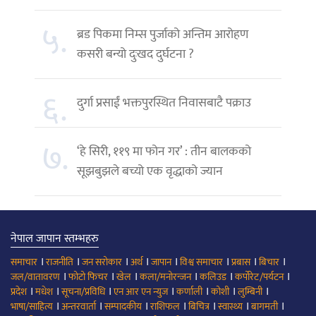
५.
ब्रड पिकमा निम्स पुर्जाको अन्तिम आरोहण
कसरी बन्यो दुःखद दुर्घटना ?
६.
दुर्गा प्रसाईं भक्तपुरस्थित निवासबाटै पक्राउ
७.
‘हे सिरी, ११९ मा फोन गर’ : तीन बालकको
सूझबुझले बच्यो एक वृद्धाको ज्यान
नेपाल जापान स्तम्भहरु
।
।
।
।
।
।
।
।
समाचार
राजनीति
जन सरोकार
अर्थ
जापान
विश्व समाचार
प्रबास
बिचार
।
।
।
।
।
।
जल/वातावरण
फोटो फिचर
खेल
कला/मनोरन्जन
कलिउड
कर्पोरेट/पर्यटन
।
।
।
।
।
।
।
प्रदेश
मधेश
सूचना/प्रविधि
एन आर एन न्युज
कर्णाली
कोशी
लुम्बिनी
।
।
।
।
।
।
।
भाषा/साहित्य
अन्तरवार्ता
सम्पादकीय
राशिफल
बिचित्र
स्वास्थ्य
बागमती